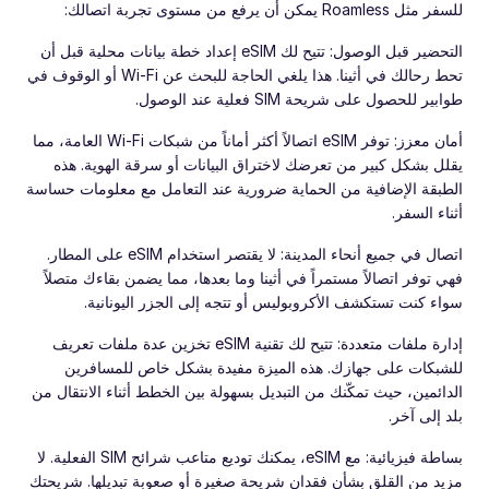
للسفر مثل Roamless يمكن أن يرفع من مستوى تجربة اتصالك:
التحضير قبل الوصول: تتيح لك eSIM إعداد خطة بيانات محلية قبل أن
تحط رحالك في أثينا. هذا يلغي الحاجة للبحث عن Wi-Fi أو الوقوف في
طوابير للحصول على شريحة SIM فعلية عند الوصول.
أمان معزز: توفر eSIM اتصالاً أكثر أماناً من شبكات Wi-Fi العامة، مما
يقلل بشكل كبير من تعرضك لاختراق البيانات أو سرقة الهوية. هذه
الطبقة الإضافية من الحماية ضرورية عند التعامل مع معلومات حساسة
أثناء السفر.
اتصال في جميع أنحاء المدينة: لا يقتصر استخدام eSIM على المطار.
فهي توفر اتصالاً مستمراً في أثينا وما بعدها، مما يضمن بقاءك متصلاً
سواء كنت تستكشف الأكروبوليس أو تتجه إلى الجزر اليونانية.
إدارة ملفات متعددة: تتيح لك تقنية eSIM تخزين عدة ملفات تعريف
للشبكات على جهازك. هذه الميزة مفيدة بشكل خاص للمسافرين
الدائمين، حيث تمكّنك من التبديل بسهولة بين الخطط أثناء الانتقال من
بلد إلى آخر.
بساطة فيزيائية: مع eSIM، يمكنك توديع متاعب شرائح SIM الفعلية. لا
مزيد من القلق بشأن فقدان شريحة صغيرة أو صعوبة تبديلها. شريحتك