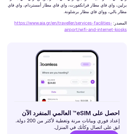
برلين، واي فاي مطار فرانكفورت، واي فاي مطار أمستردام، واي فاي
مطار بالي، وواي فاي مطار برشلونة.
المصدر:
https://www.aia.gr/en/traveller/services-facilities-
airport/wifi-and-internet-kiosks
احصل على eSIM™ العالمي المنفرد الآن
إعداد فوري وبيانات مرنة وتغطية لأكثر من 200 دولة.
ابق على اتصال وكأنك في المنزل.