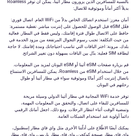
بالنسبة للمسافرين الذين يزورون مطار أثينا، يمكن أن توفر Roamless
بديلاً أكثر أماناً وموثوقية للاتصال:
أمان معزز: استخدم اتصالك الخاص بدلاً من WiFi العام. اتصال فوري:
فعّل eSIM قبل الوصول للحصول على إنترنت مباشر. تغطية مستمرة:
حافظ على الاتصال طوال فترة إقامتك، وليس فقط في المطار. فعالية
من حيث التكلفة: تجنب رسوم التجوال المرتفعة من مزود الخدمة في
بلدك. مرونة: اختر الباقات التي تناسب احتياجاتك ومدة إقامتك. لا حاجة
لبطاقة SIM فعلية: بدّل بين الباقات بسهولة دون تغيير الشرائح.
قم بزيارة صفحات eSIM أثينا أو eSIM اليونان لمزيد من المعلومات.
من خلال استخدام eSIM من Roamless، يمكن للمسافرين الاستمتاع
باتصال إنترنت أكثر أمانًا وموثوقية سواء في مطار أثينا أو طوال
رحلتهم في اليونان.
توفر خدمة WiFi المجانية في مطار أثينا الدولي وسيلة مريحة
للمسافرين للبقاء على اتصال، والتحقق من المعلومات المهمة،
وتمضية الوقت أثناء انتظار الرحلات. ومع ذلك، اجعل أمانك الرقمي
دائماً أولوية عند استخدام الشبكات العامة.
يمكنك أيضًا الاطّلاع على أدلّتنا الأخرى مثل واي فاي مطار إسطنبول،
واي فاي مطار صبيحة كوكجن، واي فاي مطار باريس، واي فاي مطار