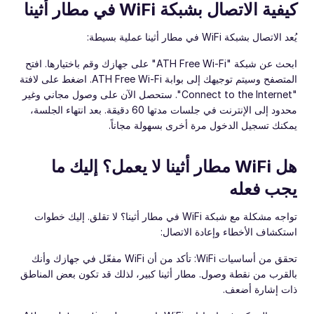
كيفية الاتصال بشبكة WiFi في مطار أثينا
يُعد الاتصال بشبكة WiFi في مطار أثينا عملية بسيطة:
ابحث عن شبكة "ATH Free Wi-Fi" على جهازك وقم باختيارها. افتح
المتصفح وسيتم توجيهك إلى بوابة ATH Free Wi-Fi. اضغط على لافتة
"Connect to the Internet". ستحصل الآن على وصول مجاني وغير
محدود إلى الإنترنت في جلسات مدتها 60 دقيقة. بعد انتهاء الجلسة،
يمكنك تسجيل الدخول مرة أخرى بسهولة مجاناً.
هل WiFi مطار أثينا لا يعمل؟ إليك ما
يجب فعله
تواجه مشكلة مع شبكة WiFi في مطار أثينا؟ لا تقلق. إليك خطوات
استكشاف الأخطاء وإعادة الاتصال:
تحقق من أساسيات WiFi: تأكد من أن WiFi مفعّل في جهازك وأنك
بالقرب من نقطة وصول. مطار أثينا كبير، لذلك قد تكون بعض المناطق
ذات إشارة أضعف.