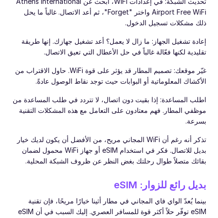
تحديث الشبكة: في إعدادات WiFi، ابحث عن Athens International
Airport Free WiFi واختر "Forget"، ثم أعد الاتصال. غالباً ما يحل
ذلك مشكلات تسجيل الدخول.
إعادة تشغيل الجهاز: ما زال لا يعمل؟ أعد تشغيل جهازك. إنها طريقة
تقليدية لكنها فعّالة غالباً في حل الأعطال التي تعيق الاتصال.
غيّر موقعك: تصميم المطار قد يؤثر على قوة WiFi. حاول الاقتراب من
الأكشاك المعلوماتية أو البوابات حيث توجد نقاط الوصول عادةً.
اطلب المساعدة: إذا بقيت دون اتصال، لا تتردد في طلب المساعدة من
موظفي المطار. فهم معتادون على التعامل مع هذه المشكلات التقنية
بسرعة.
تذكر أنه رغم أن WiFi المجاني مريح، من الأفضل أن يكون لديك خيار
بديل للاتصال. فكر في استخدام eSIM أو جهاز WiFi محمول لضمان
بقائك متصلاً طوال رحلتك بغض النظر عن ظروف الشبكة المحلية.
بديل رائع للزوار: eSIM
بينما يُعدّ الواي فاي المجاني في مطار أثينا خيارًا مريحًا، فإن تقنية
eSIM توفّر حلاً أكثر قوة للمسافر العصري. إليك السبب في أن eSIM