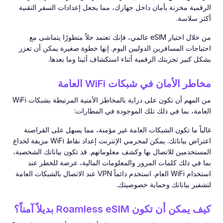
الرقمية مخزنة بأمان داخل جهازك، مما يجعل إعدادات السفر التقنية
أكثر سلاسة.
من خلال اختيار eSIM عالمي، فإنك تعتمد حلاً متطورًا يتماشى مع
احتياجات المسافرين الدوليين اليوم. إنها خطوة صغيرة يمكن أن تعزز
بشكل كبير تجربتك الرقمية أثناء استكشاف أثينا وما بعدها.
مخاطر الأمان في شبكات WiFi العامة
من المهم أن تكون على دراية بالمخاطر الأمنية المرتبطة بشبكات WiFi
العامة، بما في ذلك تلك الموجودة في المطارات:
غالباً ما تكون الشبكات العامة غير مؤمنة، مما يسهل على القراصنة
اعتراض بياناتك. يمكن لمجرمي الإنترنت إعداد نقاط WiFi مزيفة لخداع
المستخدمين للاتصال بها وكشف معلوماتهم. قد تكون بياناتك الشخصية،
بما في ذلك كلمات المرور والمعلومات المالية، عرضة للخطر عند
استخدام WiFi العام. استخدم دائماً VPN عند الاتصال بالشبكات العامة
لتشفير بياناتك وحماية خصوصيتك.
كيف يمكن أن تكون Roamless eSIM بديلاً آمناً؟