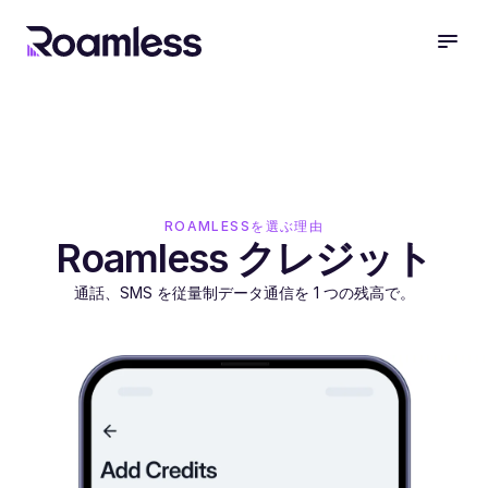
open
ROAMLESSを選ぶ理由
Roamless クレジット
通話、SMS を従量制データ通信を 1 つの残高で。