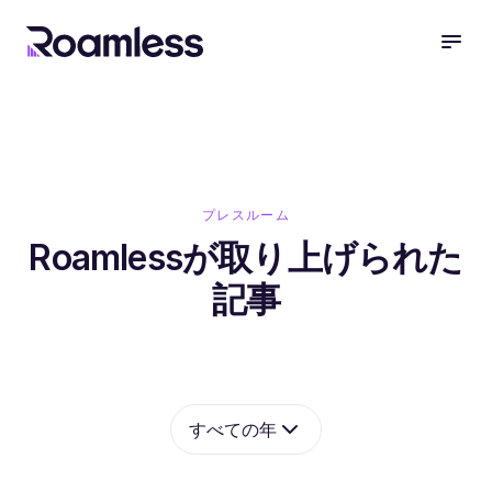
open
プレスルーム
Roamlessが取り上げられた
記事
すべての年