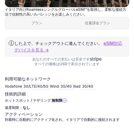
イタリア向けRoamlessシングルグローバルeSIM™を取得し、柔軟な接続方
法で信頼性の高いカバレッジをお楽しみください。
プラン
従量課金プラン
した上で、チェックアウトに進んでください。
eSIM対応
デバイスを見る →
あなたのすべての支払いは安全です
すべての価格はUSDで表示されています
利用可能なネットワーク
Vodafone
3G/LTE/4G/5G
Wind
3G/4G
Iliad
3G/4G
技術的詳細
ホットスポット / テザリング:
無制限
速度制限：
なし
アクティベーション
到着時に自動的にアクティブ化され、イタリアで自動的に接続されます