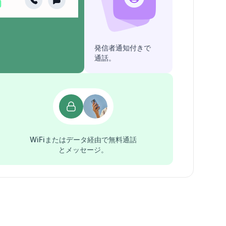
発信者通知付きで
通話。
WiFiまたはデータ経由で無料通話
とメッセージ。