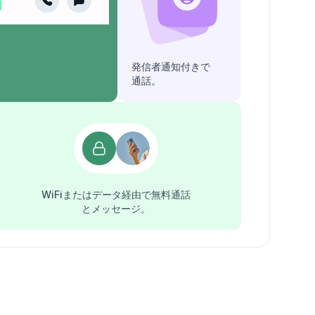
発信者通知付きで
通話。
WiFiまたはデータ経由で無料通話
とメッセージ。