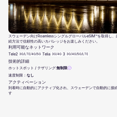
スウェーデン向けRoamlessシングルグローバルeSIM™を取得し
続方法で信頼性の高いカバレッジをお楽しみください。
利用可能なネットワーク
Tele2
Telia
3
3G/LTE/4G/5G
3G/4G
3G/4G/5G/LTE
技術的詳細
ホットスポット / テザリング:
無制限
速度制限：
なし
アクティベーション
到着時に自動的にアクティブ化され、スウェーデンで自動的に接
す