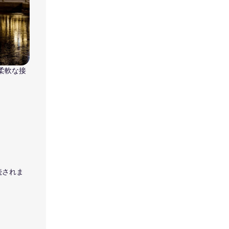
、柔軟な接
続されま