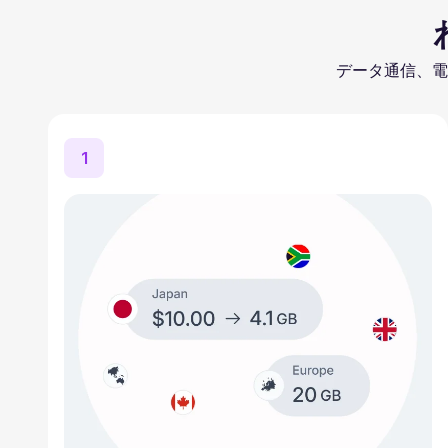
データ通信、電
1