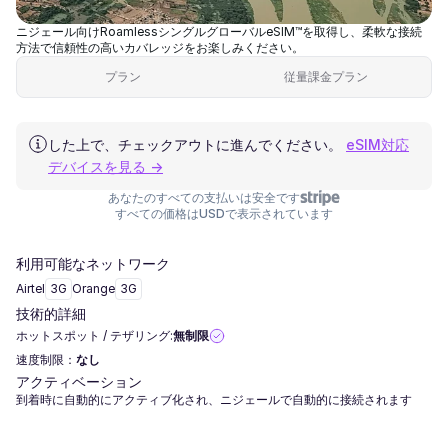
ニジェール向けRoamlessシングルグローバルeSIM™を取得し、柔軟な接続
方法で信頼性の高いカバレッジをお楽しみください。
プラン
従量課金プラン
した上で、チェックアウトに進んでください。
eSIM対応
デバイスを見る →
あなたのすべての支払いは安全です
すべての価格はUSDで表示されています
利用可能なネットワーク
Airtel
3G
Orange
3G
技術的詳細
ホットスポット / テザリング:
無制限
速度制限：
なし
アクティベーション
到着時に自動的にアクティブ化され、ニジェールで自動的に接続されます