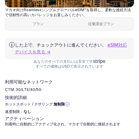
マカオ向けRoamlessシングルグローバルeSIM™を取得し、柔軟な接続方法
で信頼性の高いカバレッジをお楽しみください。
プラン
従量課金プラン
した上で、チェックアウトに進んでください。
eSIM対応
デバイスを見る →
あなたのすべての支払いは安全です
すべての価格はUSDで表示されています
利用可能なネットワーク
CTM
3G/LTE/4G/5G
技術的詳細
ホットスポット / テザリング:
無制限
速度制限：
なし
アクティベーション
到着時に自動的にアクティブ化され、マカオで自動的に接続されます