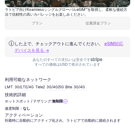
ラトビア向けRoamlessシングルグローバルeSIM™を取得し、柔軟な接続方
法で信頼性の高いカバレッジをお楽しみください。
プラン
従量課金プラン
した上で、チェックアウトに進んでください。
eSIM対応
デバイスを見る →
あなたのすべての支払いは安全です
すべての価格はUSDで表示されています
利用可能なネットワーク
LMT
3G/LTE/4G
Tele2
3G/4G/5G
Bite
3G/4G
技術的詳細
ホットスポット / テザリング:
無制限
速度制限：
なし
アクティベーション
到着時に自動的にアクティブ化され、ラトビアで自動的に接続されます