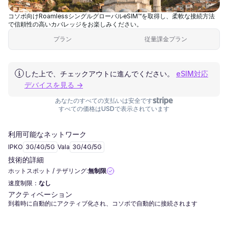
コソボ向けRoamlessシングルグローバルeSIM™を取得し、柔軟な接続方法
で信頼性の高いカバレッジをお楽しみください。
プラン
従量課金プラン
した上で、チェックアウトに進んでください。
eSIM対応
デバイスを見る →
あなたのすべての支払いは安全です
すべての価格はUSDで表示されています
利用可能なネットワーク
IPKO
3G/4G/5G
Vala
3G/4G/5G
技術的詳細
ホットスポット / テザリング:
無制限
速度制限：
なし
アクティベーション
到着時に自動的にアクティブ化され、コソボで自動的に接続されます