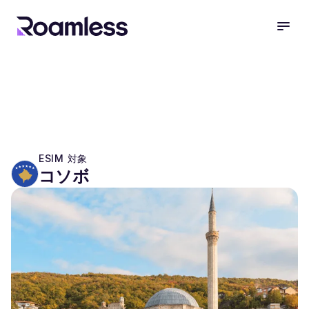
open
ESIM 対象
コソボ