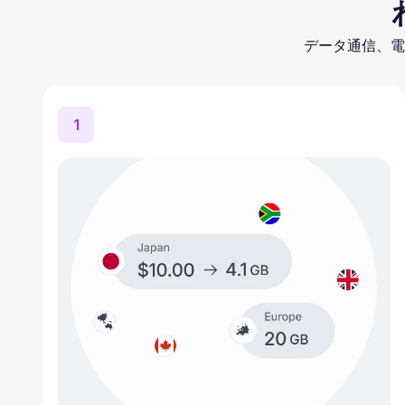
データ通信、電
1