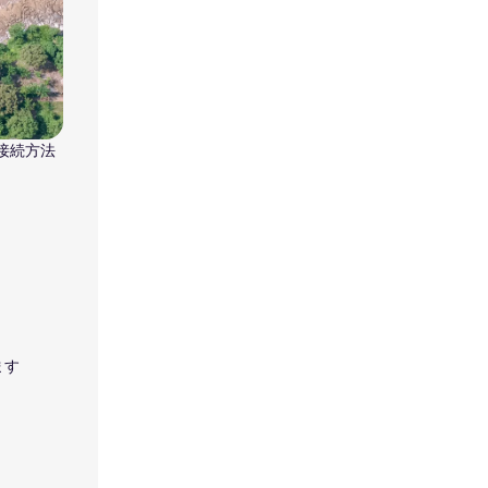
な接続方法
ます