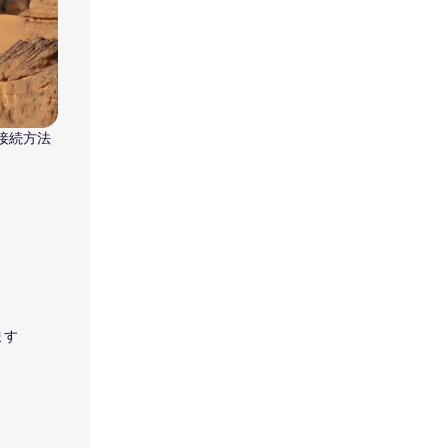
な接続方法
ます