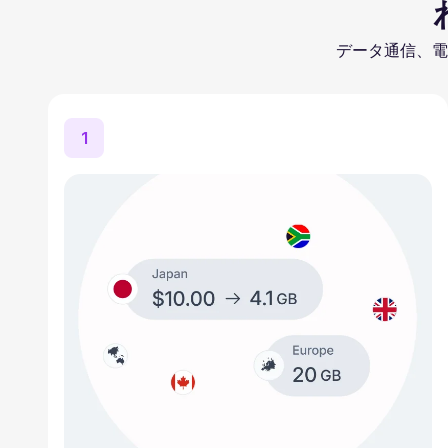
データ通信、電
1