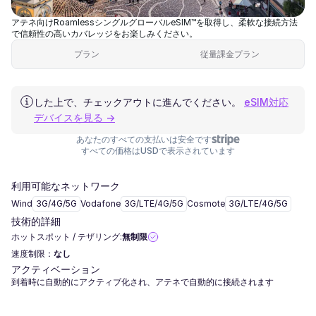
アテネ向けRoamlessシングルグローバルeSIM™を取得し、柔軟な接続方法
で信頼性の高いカバレッジをお楽しみください。
プラン
従量課金プラン
した上で、チェックアウトに進んでください。
eSIM対応
デバイスを見る →
あなたのすべての支払いは安全です
すべての価格はUSDで表示されています
利用可能なネットワーク
Wind
3G/4G/5G
Vodafone
3G/LTE/4G/5G
Cosmote
3G/LTE/4G/5G
技術的詳細
ホットスポット / テザリング:
無制限
速度制限：
なし
アクティベーション
到着時に自動的にアクティブ化され、アテネで自動的に接続されます