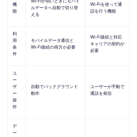
Wi‑Fiが弱いときにモバイ
機
Wi‑Fiを使って通
ルデータへ自動で切り替
能
話を行う機能
える
利
Wi‑Fi接続と対応
用
モバイルデータ通信と
キャリアの契約が
条
Wi‑Fi接続の両方が必要
必要
件
ユ
ー
ザ
自動でバックグラウンド
ユーザーが手動で
ー
動作
通話を発信
操
作
デ
ー