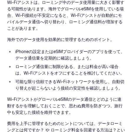
Wi‑Fiアシストは、ローミング中のデータ使用量に大きく影響す
る可能性があります。海外でグローバルeSIMを使用している場
合、Wi‑Fi接続が不安定になると、Wi‑Fiアシストが自動的にモ
バイルデータ通信へ切り替わり、ローミング通信料が増加する
ことがあります。
海外でのデータ使用を効果的に管理するためのポイント。
iPhoneの設定またはeSIMプロバイダーのアプリを使って、
データ通信量を定期的に確認しましょう。
ローミング通信量に制限がある、または料金が高い場合
は、Wi‑Fiアシストをオフにすることを検討してください。
可能な限り信頼できるWi‑Fiネットワークを使用し、自動切
り替えが起こらないよう接続の安定性を確認しましょう。
Wi‑FiアシストがグローバルeSIMのデータ通信とどのように連
動するかを理解しておくことで、思わぬ費用を防ぎつつ、旅行
中も安定した接続を維持できます。
費用を上手に管理するためのヒントについては、データローミ
ングとは何ですか？ や ローミング料金を回避する方法は？とい