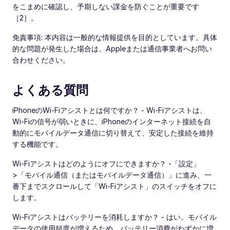
をこまめに確認し、予期しない課金を防ぐことが重要です
［2］。
免責事項: 本内容は一般的な情報提供を目的としています。具体
的な問題が発生した場合は、Appleまたは通信事業者へお問い
合わせください。
よくある質問
iPhoneのWi‑Fiアシストとは何ですか？ - Wi‑Fiアシストは、
Wi‑Fiの信号が弱いときに、iPhoneのインターネット接続を自
動的にモバイルデータ通信に切り替えて、安定した接続を維持
する機能です。
Wi‑Fiアシストはどのようにオフにできますか？ -「設定」
>「モバイル通信（またはモバイルデータ通信）」に進み、一
番下までスクロールして「Wi‑Fiアシスト」のスイッチをオフに
します。
Wi‑Fiアシストはバッテリーを消耗しますか？ - はい。モバイル
データの使用頻度が増えるため、バッテリー消費がわずかに増