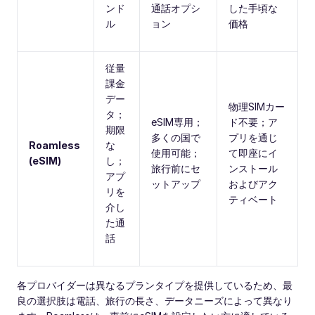
ンド
通話オプシ
した手頃な
ル
ョン
価格
従量
課金
デー
物理SIMカー
タ；
eSIM専用；
ド不要；ア
期限
多くの国で
プリを通じ
Roamless
な
使用可能；
て即座にイ
(eSIM)
し；
旅行前にセ
ンストール
アプ
ットアップ
およびアク
リを
ティベート
介し
た通
話
各プロバイダーは異なるプランタイプを提供しているため、最
良の選択肢は電話、旅行の長さ、データニーズによって異なり