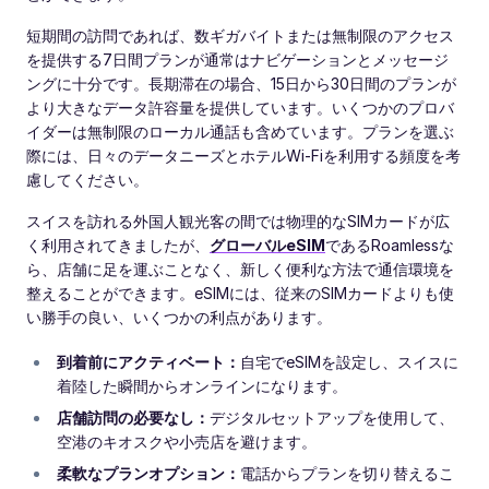
短期間の訪問であれば、数ギガバイトまたは無制限のアクセス
を提供する7日間プランが通常はナビゲーションとメッセージ
ングに十分です。長期滞在の場合、15日から30日間のプランが
より大きなデータ許容量を提供しています。いくつかのプロバ
イダーは無制限のローカル通話も含めています。プランを選ぶ
際には、日々のデータニーズとホテルWi-Fiを利用する頻度を考
慮してください。
スイスを訪れる外国人観光客の間では物理的なSIMカードが広
く利用されてきましたが、
グローバルeSIM
であるRoamlessな
ら、店舗に足を運ぶことなく、新しく便利な方法で通信環境を
整えることができます。eSIMには、従来のSIMカードよりも使
い勝手の良い、いくつかの利点があります。
到着前にアクティベート：
自宅でeSIMを設定し、スイスに
着陸した瞬間からオンラインになります。
店舗訪問の必要なし：
デジタルセットアップを使用して、
空港のキオスクや小売店を避けます。
柔軟なプランオプション：
電話からプランを切り替えるこ