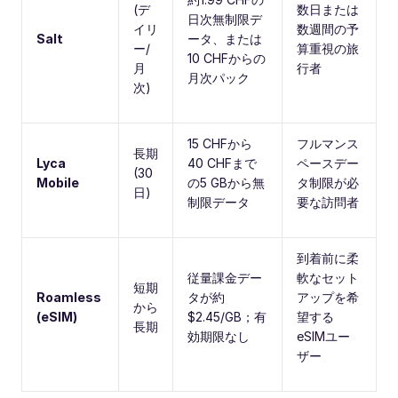
(デ
数日または
日次無制限デ
イリ
数週間の予
Salt
ータ、または
ー/
算重視の旅
10 CHFからの
月
行者
月次パック
次)
15 CHFから
フルマンス
長期
Lyca
40 CHFまで
ペースデー
(30
Mobile
の5 GBから無
タ制限が必
日)
制限データ
要な訪問者
到着前に柔
従量課金デー
軟なセット
短期
Roamless
タが約
アップを希
から
(eSIM)
$2.45/GB；有
望する
長期
効期限なし
eSIMユー
ザー