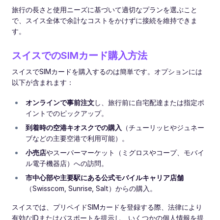
旅行の長さと使用ニーズに基づいて適切なプランを選ぶこと
で、スイス全体で余計なコストをかけずに接続を維持できま
す。
スイスでのSIMカード購入方法
スイスでSIMカードを購入するのは簡単です。オプションには
以下が含まれます：
オンラインで事前注文
し、旅行前に自宅配達または指定ポ
イントでのピックアップ。
到着時の空港キオスクでの購入
（チューリッヒやジュネー
ブなどの主要空港で利用可能）。
小売店
やスーパーマーケット（ミグロスやコープ、モバイ
ル電子機器店）への訪問。
市中心部や主要駅にある公式モバイルキャリア店舗
（Swisscom, Sunrise, Salt）からの購入。
スイスでは、プリペイドSIMカードを登録する際、法律により
有効なIDまたはパスポートを提示し、いくつかの個人情報を提