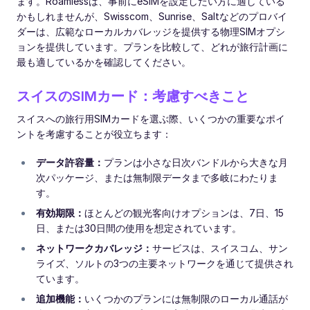
ます。Roamlessは、事前にeSIMを設定したい方に適している
かもしれませんが、Swisscom、Sunrise、Saltなどのプロバイ
ダーは、広範なローカルカバレッジを提供する物理SIMオプシ
ョンを提供しています。プランを比較して、どれが旅行計画に
最も適しているかを確認してください。
スイスのSIMカード：考慮すべきこと
スイスへの旅行用SIMカードを選ぶ際、いくつかの重要なポイ
ントを考慮することが役立ちます：
データ許容量：
プランは小さな日次バンドルから大きな月
次パッケージ、または無制限データまで多岐にわたりま
す。
有効期限：
ほとんどの観光客向けオプションは、7日、15
日、または30日間の使用を想定されています。
ネットワークカバレッジ：
サービスは、スイスコム、サン
ライズ、ソルトの3つの主要ネットワークを通じて提供され
ています。
追加機能：
いくつかのプランには無制限のローカル通話が