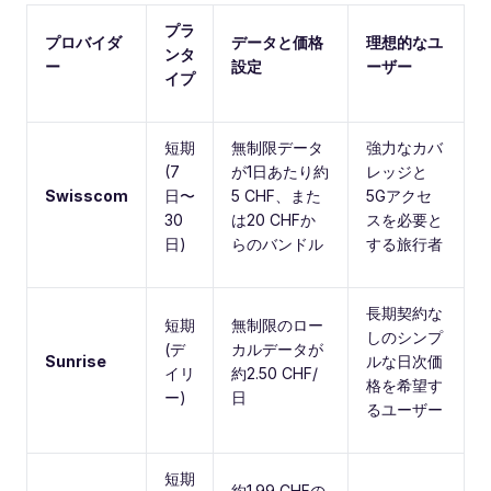
プラ
プロバイダ
データと価格
理想的なユ
ンタ
ー
設定
ーザー
イプ
短期
無制限データ
強力なカバ
(7
が1日あたり約
レッジと
Swisscom
日〜
5 CHF、また
5Gアクセ
30
は20 CHFか
スを必要と
日)
らのバンドル
する旅行者
長期契約な
短期
無制限のロー
しのシンプ
(デ
カルデータが
Sunrise
ルな日次価
イリ
約2.50 CHF/
格を希望す
ー)
日
るユーザー
短期
約1.99 CHFの