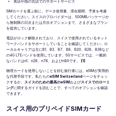
英語や他の言語でのサポートサービス
SIMカードを選ぶ前に、データ使用量、滞在期間、予算を考慮
してください。スイスのプロバイダーは、500MBパッケージか
ら無制限の日次または月次オプションまで、さまざまなプラン
を提供しています。
電話がロック解除されており、スイスで使用されているネット
ワークバンドをサポートしていることを確認してください。ロ
ーカルキャリアは主にB1、B3、B7、B8、B20、B28、B38など
の4G LTEバンドを使用しています。5Gサービスでは、一般的
なバンドはn1、n28、n78、およびn80です。
[1]
物理カードを使用しないことを好む旅行者には、eSIMが実用的
な代替手段です。私たちの
eSIM Switzerland
ページをチェッ
クするか、
スイスのための最高のeSIM
および
スイスでのローミ
ング
に関するガイドを読むことで、すべてのオプションを確認
できます。
スイス用のプリペイドSIMカード