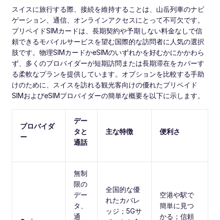
スイスに旅行する際、接続を維持することは、山岳列車のナビ
ゲーション、通信、オンラインアクセスにとって不可欠です。
プリペイドSIMカードは、長期契約や予期しない料金なしで信
頼できるモバイルサービスを望む国際的な訪問者に人気の選択
肢です。物理SIMカードかeSIMのいずれかを好むかにかかわら
ず、多くのプロバイダーが短期訪問または長期滞在をカバーす
る柔軟なプランを提供しています。オプションを比較する手助
けのために、スイスを訪れる観光客向けの優れたプリペイド
SIMおよびeSIMプロバイダーの簡単な概要を以下に示します。
デー
プロバイダ
タと
主な特徴
便利さ
ー
通話
無制
限の
全国的な優
デー
空港や駅で
れたカバレ
タ、
簡単に見つ
ッジ；5Gサ
通
かる；信頼