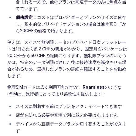
含まれる一方で、他のプランは高速データのみに焦点を当
てています。
価格設定：
コストはプロバイダーとプランのサイズに依存
し、基本的なプリペイドオプションの場合は通常10CHFか
ら20CHFの価格で始まります。
例えば、スイスで無制限データのプリペイド日次フラットレー
トは1日あたり約2 CHFの費用がかかり、固定月次パッケージは
20 CHFから50 CHFの範囲になります。無制限プランのいくつ
かは、特定のデータ制限に達した後に接続速度を減少させる場
合があるため、選択したプランの詳細を確認することをお勧め
します。
物理SIMカードは広く利用可能ですが、
Roamless
のような
eSIMは、旅行者にとってより柔軟性を提供します：
スイスに到着する前にプランをアクティベートできます
店舗を訪れる必要や空港で列に並ぶ必要はありません
デバイスから直接データプランを切り替えることができま
す