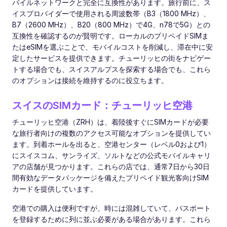
バイルネットワークと完全に互換性があります。旅行前に、ス
イスプロバイダーで使用される周波数帯（B3（1800 MHz）、
B7（2600 MHz）、B20（800 MHz）で4G、n78で5G）との
互換性を確認するのが賢明です。ローカルのプリペイドSIMま
たはeSIMを選ぶことで、モバイルコストを削減し、滞在中に安
定したサービスを提供できます。チューリッヒの街をナビゲー
トする場合でも、スイスアルプスを探索する場合でも、これら
のオプションは接続を維持するのに役立ちます。
スイスのSIMカード：チューリッヒ空港
チューリッヒ空港（ZRH）は、着陸後すぐにSIMカードが必要
な旅行者向けの複数のアクセス可能なオプションを提供してい
ます。到着ホールを出ると、空港センター（レベル0および1）
にスイスコム、サンライズ、ソルトなどの公式モバイルキャリ
アの店舗が見つかります。これらの店では、通常7日から30日
間有効なデータパッケージを備えたプリペイド観光客向けSIM
カードを提供しています。
空港での購入は便利ですが、時には混雑していて、パスポート
を登録するために列に並ぶ必要がある場合があります。これら