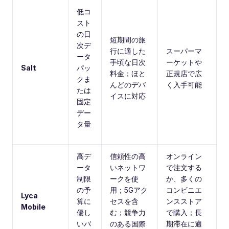
低コ
スト
の日
短期間の旅
次デ
行に適した
スーパーマ
ータ
手頃な日次
ーケットや
Salt
パッ
料金；ほと
正規店で広
クま
んどのデバ
く入手可能
たは
イスに対応
固定
デー
タ量
高デ
信頼性の高
オンライン
ータ
いネットワ
で注文する
制限
ークを使
か、多くの
の予
用；5Gアク
コンビニエ
Lyca
算に
セスを含
ンスストア
Mobile
優し
む；競争力
で購入；長
いバ
のある国際
期滞在に適