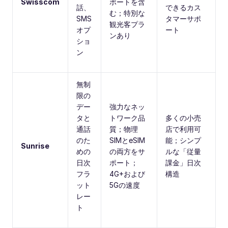
Swisscom
ポートを含
話、
できるカス
む；特別な
SMS
タマーサポ
観光客プラ
オプ
ート
ンあり
ショ
ン
無制
限の
デー
強力なネッ
タと
トワーク品
多くの小売
通話
質；物理
店で利用可
のた
SIMとeSIM
能；シンプ
Sunrise
めの
の両方をサ
ルな「従量
日次
ポート；
課金」日次
フラ
4G+および
構造
ット
5Gの速度
レー
ト