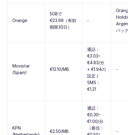
Orange
5GBで
Holiday
Orange
€23.99（有効
-
Argentin
期限30日）
パック
通話：
€3.03–
€4.83/分
Movistar
€12.10/MB
+ €1.94の
-
(Spain)
設定 /
SMS：
€1.21
通話：
€0.30–
€1.00/分
KPN
（着信：
€2.50/MB
-
(Netherlands)
€0.50/