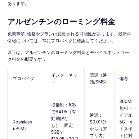
あります。
アルゼンチンのローミング料金
免責事項: 価格やプランは変更される可能性があります。最新の
情報については、常にプロバイダに確認してください。
以下は、アルゼンチンのローミング料金とモバイルネットワー
ク料金の概要です：
インターネッ
電話（通
プロバイダ
備考
ト
話/SMS）
300MBの
従量制：1GB
無料トラ
で$4.95（有
通話：
イアル、
効期限な
Roamless
$0.01/分
5G、ホッ
し）；固定：
(eSIM)
から（ア
トスポッ
5GBで
プリ内）
トに対
$18.95（30日