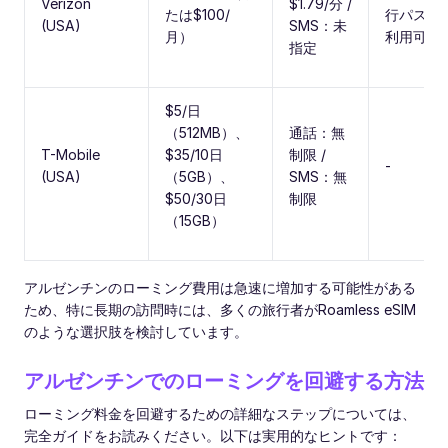
Verizon
$1.79/分 /
たは$100/
行パスが
(USA)
SMS：未
月）
利用可能
指定
$5/日
（512MB）、
通話：無
T-Mobile
$35/10日
制限 /
-
(USA)
（5GB）、
SMS：無
$50/30日
制限
（15GB）
アルゼンチンのローミング費用は急速に増加する可能性がある
ため、特に長期の訪問時には、多くの旅行者がRoamless eSIM
のような選択肢を検討しています。
アルゼンチンでのローミングを回避する方法
ローミング料金を回避するための詳細なステップについては、
完全ガイドをお読みください。以下は実用的なヒントです：