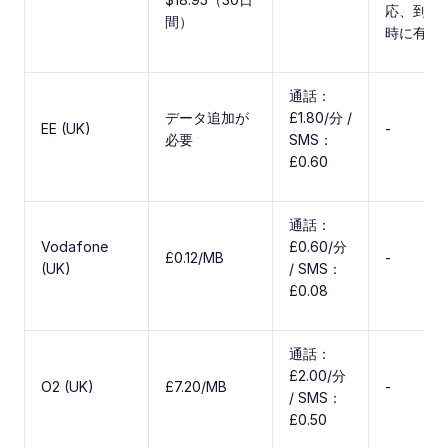
応、到着
間）
時に有効
通話：
データ追加が
£1.80/分 /
EE (UK)
-
必要
SMS：
£0.60
通話：
Vodafone
£0.60/分
£0.12/MB
-
(UK)
/ SMS：
£0.08
通話：
£2.00/分
O2 (UK)
£7.20/MB
-
/ SMS：
£0.50