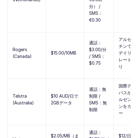
分） /
SMS：
€0.30
アルゼン
通話：
チンでの
Rogers
$3.00/分
$15.00/10MB
デイリー
(Canada)
/ SMS：
レートあ
$0.75
り
国際デイ
通話：無
パスがア
Telstra
$10 AUD/日で
制限 /
ルゼンチ
(Australia)
2GBデータ
SMS：無
ンをカバ
制限
ー
通話：
$2.05/MB（ま
$12/日旅