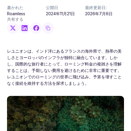
書かれた
公開日
最終更新日:
Roamless
2024年11月21日
2026年7月6日
共有する
レユニオンは、インド洋にあるフランスの海外県で、熱帯の美
しさとヨーロッパのインフラが独特に融合しています。しか
し、国際的な旅行者にとって、ローミング料金の複雑さを理解
することは、予期しない費用を避けるために非常に重要です。
レユニオンでのローミングの世界に飛び込み、予算を壊すこと
なく接続を維持する方法を探求しましょう。