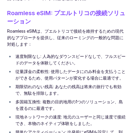
Roamless eSIM: プエルトリコの接続ソリュ
ーション
Roamless eSIMは、プエルトリコで接続を維持するための現代
的なアプローチを提供し、従来のローミングの一般的な問題に
対処します：
速度制限なし: 人為的なダウンスピードなしで、フルスピー
ドのデータを体験してください。
従量課金の柔軟性: 使用したデータにのみ料金を支払うこと
ができるため、使用パターンが変化する場合に最適です。
期限切れのない残高: あなたの残高は将来の旅行でも有効
で、無駄を排除します。
多国籍互換性: 複数の目的地用の1つのソリューション、島
を渡るのに最適です。
現地ネットワークの速度: 地元のユーザーと同じ速度で接続
でき、本物のネイティブ体験をしました。
簡単なアクティベーション: 出発前にeSIMを設定して、到