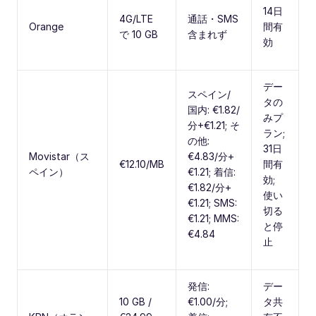
14日
4G/LTE
通話・SMS
Orange
間有
で 10 GB
含まれず
効
デー
スペイン/
タの
国内: €1.82/
みプ
分+€1.21; そ
ラン;
の他:
31日
Movistar（ス
€4.83/分+
€12.10/MB
間有
ペイン）
€1.21; 着信:
効;
€1.82/分+
使い
€1.21; SMS:
切る
€1.21; MMS:
と停
€4.84
止
発信:
デー
10 GB /
€1.00/分;
タ共