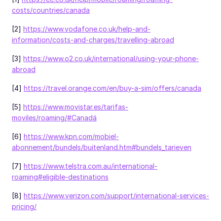
costs/countries/canada
[2]
https://www.vodafone.co.uk/help-and-
information/costs-and-charges/travelling-abroad
[3]
https://www.o2.co.uk/international/using-your-phone-
abroad
[4]
https://travel.orange.com/en/buy-a-sim/offers/canada
[5]
https://www.movistar.es/tarifas-
moviles/roaming/#Canadá
[6]
https://www.kpn.com/mobiel-
abonnement/bundels/buitenland.htm#bundels_tarieven
[7]
https://www.telstra.com.au/international-
roaming#eligible-destinations
[8]
https://www.verizon.com/support/international-services-
pricing/