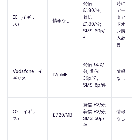
発信:
時に
£1.80/分;
デー
EE（イギリ
着信:
タア
情報なし
ス）
£1.80/分;
ドオ
SMS: 60p/
ン購
件
入必
要
発信: 60p/
Vodafone（イ
分; 着信:
情報
12p/MB
ギリス）
36p/分;
なし
SMS: 8p/件
発信: £2/分;
O2（イギリ
着信: £2/分;
情報
£7.20/MB
ス）
SMS: 50p/
なし
件