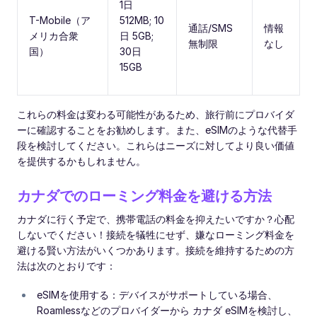
1日
T-Mobile（ア
512MB; 10
通話/SMS
情報
メリカ合衆
日 5GB;
無制限
なし
国）
30日
15GB
これらの料金は変わる可能性があるため、旅行前にプロバイダ
ーに確認することをお勧めします。また、eSIMのような代替手
段を検討してください。これらはニーズに対してより良い価値
を提供するかもしれません。
カナダでのローミング料金を避ける方法
カナダに行く予定で、携帯電話の料金を抑えたいですか？心配
しないでください！接続を犠牲にせず、嫌なローミング料金を
避ける賢い方法がいくつかあります。接続を維持するための方
法は次のとおりです：
eSIMを使用する：デバイスがサポートしている場合、
Roamlessなどのプロバイダーから カナダ eSIMを検討し、