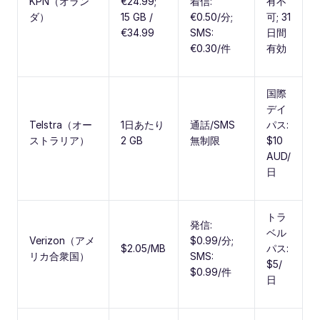
KPN（オラン
€24.99;
着信:
有不
ダ）
15 GB /
€0.50/分;
可; 31
€34.99
SMS:
日間
€0.30/件
有効
国際
デイ
Telstra（オー
1日あたり
通話/SMS
パス:
ストラリア）
2 GB
無制限
$10
AUD/
日
トラ
発信:
ベル
Verizon（アメ
$0.99/分;
$2.05/MB
パス:
リカ合衆国）
SMS:
$5/
$0.99/件
日