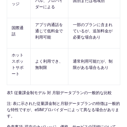
バル、プロバイ
国別または地域別
ッジ
ダーによる
アプリ内通話を
一部のプランに含まれ
国際通
通じて低料金で
ているが、追加料金が
話
利用可能
必要な場合あり
ホット
スポッ
よく利用でき、
通常利用可能だが、制
トサポ
無制限
限がある場合もあり
ート
表1: 従量課金制モデル 対 月額データプランの一般的な比較
注: 表に示された従量課金制と月額データプランの特徴は一般的
な特性ですが、eSIMプロバイダーによって異なる場合がありま
す。
免責事項: 現在のカバレッジ、価格、サービスの詳細について