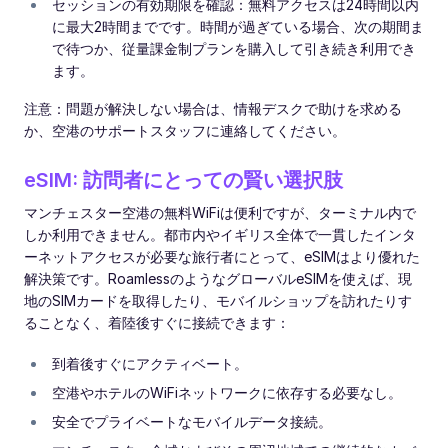
セッションの有効期限を確認：無料アクセスは24時間以内
に最大2時間までです。時間が過ぎている場合、次の期間ま
で待つか、従量課金制プランを購入して引き続き利用でき
ます。
注意：問題が解決しない場合は、情報デスクで助けを求める
か、空港のサポートスタッフに連絡してください。
eSIM: 訪問者にとっての賢い選択肢
マンチェスター空港の無料WiFiは便利ですが、ターミナル内で
しか利用できません。都市内やイギリス全体で一貫したインタ
ーネットアクセスが必要な旅行者にとって、eSIMはより優れた
解決策です。RoamlessのようなグローバルeSIMを使えば、現
地のSIMカードを取得したり、モバイルショップを訪れたりす
ることなく、着陸後すぐに接続できます：
到着後すぐにアクティベート。
空港やホテルのWiFiネットワークに依存する必要なし。
安全でプライベートなモバイルデータ接続。