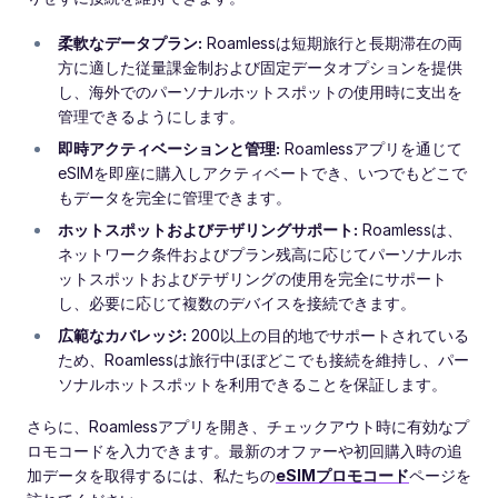
柔軟なデータプラン:
Roamlessは短期旅行と長期滞在の両
方に適した従量課金制および固定データオプションを提供
し、海外でのパーソナルホットスポットの使用時に支出を
管理できるようにします。
即時アクティベーションと管理:
Roamlessアプリを通じて
eSIMを即座に購入しアクティベートでき、いつでもどこで
もデータを完全に管理できます。
ホットスポットおよびテザリングサポート:
Roamlessは、
ネットワーク条件およびプラン残高に応じてパーソナルホ
ットスポットおよびテザリングの使用を完全にサポート
し、必要に応じて複数のデバイスを接続できます。
広範なカバレッジ:
200以上の目的地でサポートされている
ため、Roamlessは旅行中ほぼどこでも接続を維持し、パー
ソナルホットスポットを利用できることを保証します。
さらに、Roamlessアプリを開き、チェックアウト時に有効なプ
ロモコードを入力できます。最新のオファーや初回購入時の追
加データを取得するには、私たちの
eSIMプロモコード
ページを