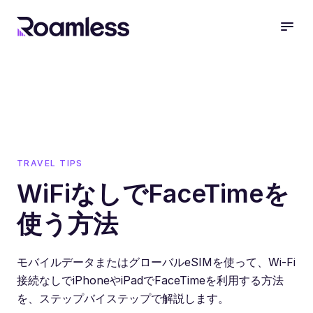
open
TRAVEL TIPS
WiFiなしでFaceTimeを
使う方法
モバイルデータまたはグローバルeSIMを使って、Wi-Fi
接続なしでiPhoneやiPadでFaceTimeを利用する方法
を、ステップバイステップで解説します。