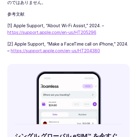
のではありません。
参考文献
[1] Apple Support, “About Wi-Fi Assist,” 2024. –
https://support.apple.com/en-us/HT205296
[2] Apple Support, “Make a FaceTime call on iPhone,” 2024.
–
https://support.apple.com/en-us/HT204380
シングル グローバル eSIM™ を今すぐ