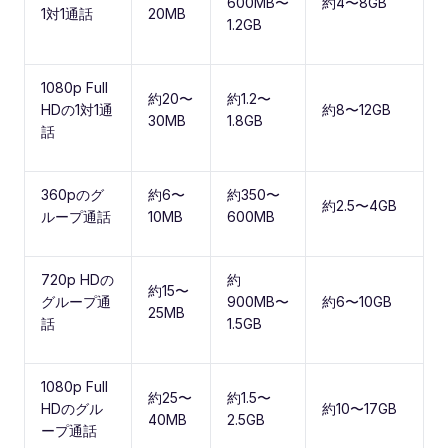
600MB〜
約4〜8GB
1対1通話
20MB
1.2GB
1080p Full
約20〜
約1.2〜
HDの1対1通
約8〜12GB
30MB
1.8GB
話
360pのグ
約6〜
約350〜
約2.5〜4GB
ループ通話
10MB
600MB
720p HDの
約
約15〜
グループ通
900MB〜
約6〜10GB
25MB
話
1.5GB
1080p Full
約25〜
約1.5〜
HDのグル
約10〜17GB
40MB
2.5GB
ープ通話