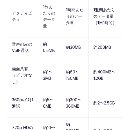
1分あ
1時間あた
1週間あたり
アクティビ
たりの
りのデー
のデータ量
ティ
データ
タ量
（1日1時間）
量
音声のみの
約
約30MB
約200MB
VoIP通話
0.5MB
画面共有
約1〜
約60〜
約400MB〜
（ビデオな
3MB
180MB
1.2GB
し）
360pの1対1
約5〜
約300〜
約2〜2.5GB
通話
6MB
360MB
約
720p HDの
約10〜