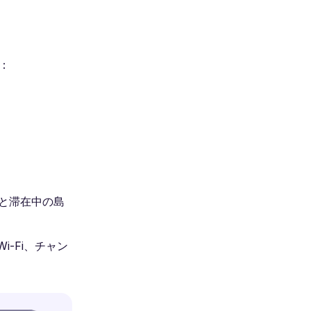
：
港と滞在中の島
i-Fi、チャン