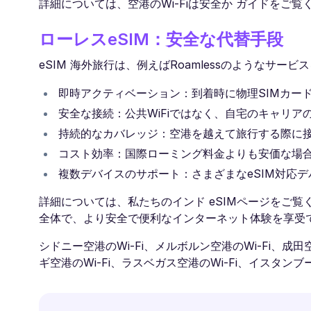
詳細については、空港のWi-Fiは安全か ガイドをご覧
ローレスeSIM：安全な代替手段
eSIM 海外旅行は、例えばRoamlessのようなサ
即時アクティベーション：到着時に物理SIMカー
安全な接続：公共WiFiではなく、自宅のキャリ
持続的なカバレッジ：空港を越えて旅行する際に
コスト効率：国際ローミング料金よりも安価な場
複数デバイスのサポート：さまざまなeSIM対応
詳細については、私たちのインド eSIMページをご覧
全体で、より安全で便利なインターネット体験を享受
シドニー空港のWi-Fi、メルボルン空港のWi-Fi、成田空
ギ空港のWi-Fi、ラスベガス空港のWi-Fi、イスタン