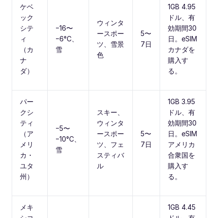
ケベ
1GB 4.95
ック
ドル、有
ウィンタ
シテ
−16〜
効期間30
ースポー
5〜
ィ
−6°C、
日。eSIM
ツ、雪景
7日
（カ
雪
カナダを
色
ナ
購入す
ダ）
る。
パー
1GB 3.95
クシ
スキー、
ドル、有
ティ
ウィンタ
効期間30
−5〜
（ア
ースポー
5〜
日。eSIM
−10°C、
メリ
ツ、フェ
7日
アメリカ
雪
カ・
スティバ
合衆国を
ユタ
ル
購入す
州）
る。
メキ
1GB 4.45
シコ
ドル、有