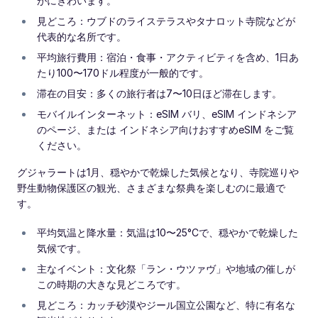
がにぎわいます。
見どころ：ウブドのライステラスやタナロット寺院などが
代表的な名所です。
平均旅行費用：宿泊・食事・アクティビティを含め、1日あ
たり100〜170ドル程度が一般的です。
滞在の目安：多くの旅行者は7〜10日ほど滞在します。
モバイルインターネット：eSIM バリ、eSIM インドネシア
のページ、または インドネシア向けおすすめeSIM をご覧
ください。
グジャラートは1月、穏やかで乾燥した気候となり、寺院巡りや
野生動物保護区の観光、さまざまな祭典を楽しむのに最適で
す。
平均気温と降水量：気温は10〜25°Cで、穏やかで乾燥した
気候です。
主なイベント：文化祭「ラン・ウツァヴ」や地域の催しが
この時期の大きな見どころです。
見どころ：カッチ砂漠やジール国立公園など、特に有名な