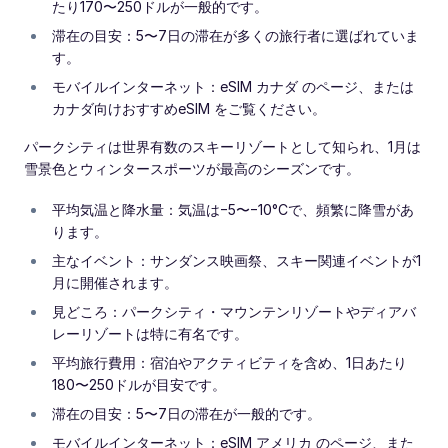
たり170〜250ドルが一般的です。
滞在の目安：5〜7日の滞在が多くの旅行者に選ばれていま
す。
モバイルインターネット：eSIM カナダ のページ、または
カナダ向けおすすめeSIM をご覧ください。
パークシティは世界有数のスキーリゾートとして知られ、1月は
雪景色とウィンタースポーツが最高のシーズンです。
平均気温と降水量：気温は−5〜−10°Cで、頻繁に降雪があ
ります。
主なイベント：サンダンス映画祭、スキー関連イベントが1
月に開催されます。
見どころ：パークシティ・マウンテンリゾートやディアバ
レーリゾートは特に有名です。
平均旅行費用：宿泊やアクティビティを含め、1日あたり
180〜250ドルが目安です。
滞在の目安：5〜7日の滞在が一般的です。
モバイルインターネット：eSIM アメリカ のページ、また