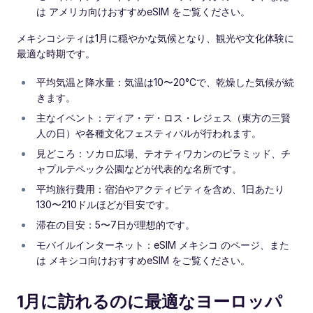
は アメリカ向けおすすめeSIM をご覧ください。
メキシコシティは1月に穏やかな気候となり、観光や文化体験に
最適な時期です。
平均気温と降水量：気温は10〜20°Cで、乾燥した気候が続
きます。
主なイベント：ディア・デ・ロス・レジェス（東方の三賢
人の日）や各種文化フェスティバルが行われます。
見どころ：ソカロ広場、テオティワカンのピラミッド、チ
ャプルテペック公園などが代表的な名所です。
平均旅行費用：宿泊やアクティビティを含め、1日あたり
130〜210ドルほどが目安です。
滞在の目安：5〜7日が理想的です。
モバイルインターネット：eSIM メキシコ のページ、また
は メキシコ向けおすすめeSIM をご覧ください。
1月に訪れるのに最適なヨーロッパ