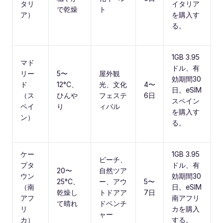
タリ
イタリア
で乾燥
ト
ア）
を購入す
る。
1GB 3.95
マド
ドル、有
リー
5〜
屋外観
効期間30
ド
12°C、
光、文化
4〜
日。eSIM
（ス
ひんや
フェステ
6日
スペイン
ペイ
り
ィバル
を購入す
ン）
る。
ケー
1GB 3.95
ビーチ、
プタ
ドル、有
20〜
自然ツア
ウン
効期間30
25°C、
ー、アウ
5〜
（南
日。eSIM
乾燥し
トドアア
7日
アフ
南アフリ
て晴れ
ドベンチ
リ
カを購入
ャー
カ）
する。