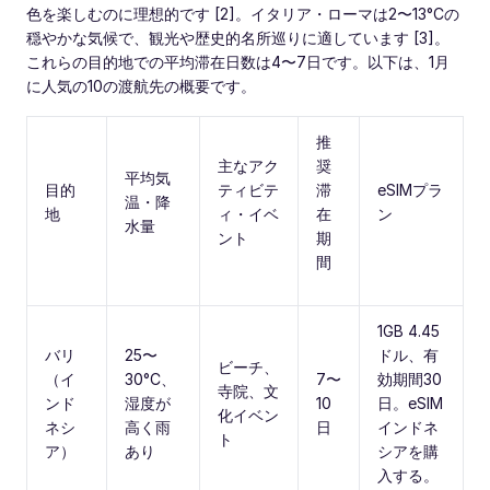
色を楽しむのに理想的です [2]。イタリア・ローマは2〜13°Cの
穏やかな気候で、観光や歴史的名所巡りに適しています [3]。
これらの目的地での平均滞在日数は4〜7日です。以下は、1月
に人気の10の渡航先の概要です。
推
主なアク
奨
平均気
目的
ティビテ
滞
eSIMプラ
温・降
地
ィ・イベ
在
ン
水量
ント
期
間
1GB 4.45
バリ
25〜
ドル、有
ビーチ、
（イ
30°C、
7〜
効期間30
寺院、文
ンド
湿度が
10
日。eSIM
化イベン
ネシ
高く雨
日
インドネ
ト
ア）
あり
シアを購
入する。