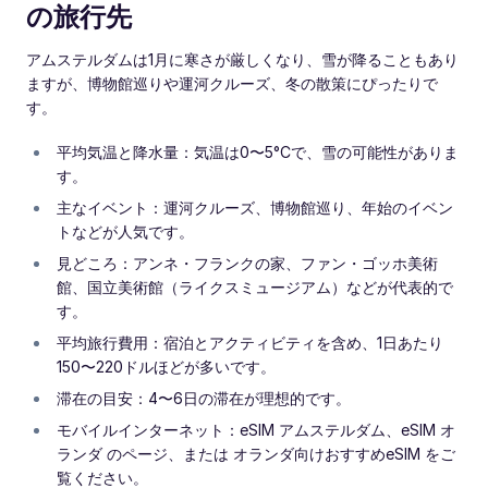
の旅行先
アムステルダムは1月に寒さが厳しくなり、雪が降ることもあり
ますが、博物館巡りや運河クルーズ、冬の散策にぴったりで
す。
平均気温と降水量：気温は0〜5°Cで、雪の可能性がありま
す。
主なイベント：運河クルーズ、博物館巡り、年始のイベン
トなどが人気です。
見どころ：アンネ・フランクの家、ファン・ゴッホ美術
館、国立美術館（ライクスミュージアム）などが代表的で
す。
平均旅行費用：宿泊とアクティビティを含め、1日あたり
150〜220ドルほどが多いです。
滞在の目安：4〜6日の滞在が理想的です。
モバイルインターネット：eSIM アムステルダム、eSIM オ
ランダ のページ、または オランダ向けおすすめeSIM をご
覧ください。