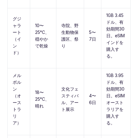
1GB 3.45
グジ
ドル、有
ャラ
10〜
寺院、野
効期間30
ート
25°C、
生動物保
5〜
日。eSIM
（イ
穏やか
護区、祭
7日
インドを
ン
で乾燥
り
購入す
ド）
る。
メル
1GB 3.95
ボル
ドル、有
ン
文化フェ
効期間30
18〜
（オ
スティバ
4〜
日。eSIM
25°C、
ース
ル、アー
6日
オースト
晴れ
トラ
ト展示
ラリアを
リ
購入す
ア）
る。