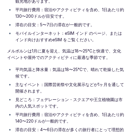
観光地があります。
平均旅行費用：宿泊やアクティビティを含め、1日あたり約
130〜200ドルが目安です。
滞在の目安：5〜7日の滞在が一般的です。
モバイルインターネット：eSIM インド のページ、または
インド向けおすすめeSIM をご覧ください。
メルボルンは1月に夏を迎え、気温は18〜25°Cと快適で、文化
イベントや屋外でのアクティビティに最適な季節です。
平均気温と降水量：気温は18〜25°Cで、晴れて乾燥した気
候です。
主なイベント：国際芸術祭や文化展示などが1ヶ月を通して
開催されます。
見どころ：フェデレーション・スクエアや王立植物園は市
内の人気スポットです。
平均旅行費用：宿泊やアクティビティを含め、1日あたり約
140〜220ドルが一般的です。
滞在の目安：4〜6日の滞在が多くの旅行者にとって理想的