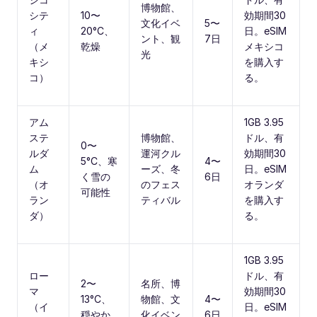
博物館、
シテ
10〜
効期間30
文化イベ
5〜
ィ
20°C、
日。eSIM
ント、観
7日
（メ
乾燥
メキシコ
光
キシ
を購入す
コ）
る。
アム
1GB 3.95
ステ
博物館、
ドル、有
0〜
ルダ
運河クル
効期間30
5°C、寒
4〜
ム
ーズ、冬
日。eSIM
く雪の
6日
（オ
のフェス
オランダ
可能性
ラン
ティバル
を購入す
ダ）
る。
1GB 3.95
ロー
ドル、有
2〜
名所、博
マ
効期間30
13°C、
物館、文
4〜
（イ
日。eSIM
穏やか
化イベン
6日