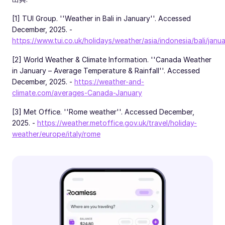
[1] TUI Group. ''Weather in Bali in January''. Accessed
December, 2025. -
https://www.tui.co.uk/holidays/weather/asia/indonesia/bali/janua
[2] World Weather & Climate Information. ''Canada Weather
in January – Average Temperature & Rainfall''. Accessed
December, 2025. -
https://weather-and-
climate.com/averages-Canada-January
[3] Met Office. ''Rome weather''. Accessed December,
2025. -
https://weather.metoffice.gov.uk/travel/holiday-
weather/europe/italy/rome