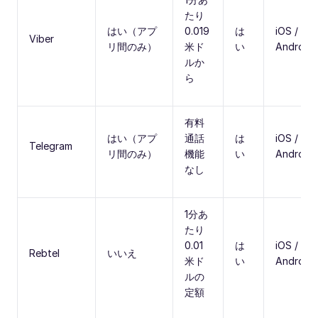
たり
はい（アプ
0.019
は
iOS /
Viber
リ間のみ）
米ド
い
Android
ルか
ら
有料
はい（アプ
通話
は
iOS /
Telegram
リ間のみ）
機能
い
Android
なし
1分あ
たり
0.01
は
iOS /
Rebtel
いいえ
米ド
い
Android
ルの
定額