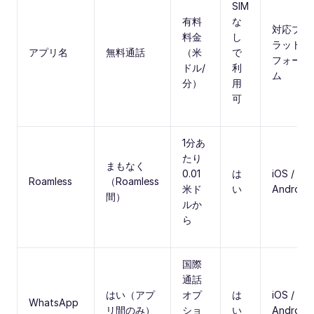
SIM
有料
な
対応プ
料金
し
ラット
アプリ名
無料通話
（米
で
フォー
ドル/
利
ム
分）
用
可
1分あ
たり
まもなく
0.01
は
iOS /
Roamless
（Roamless
米ド
い
Android
間）
ルか
ら
国際
通話
はい（アプ
オプ
は
iOS /
WhatsApp
リ間のみ）
ショ
い
Android