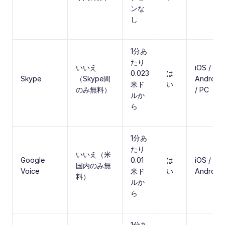
ンな
し
1分あ
たり
いいえ
iOS /
0.023
は
Skype
（Skype間
Android
米ド
い
のみ無料）
/ PC
ルか
ら
1分あ
たり
いいえ（米
Google
0.01
は
iOS /
国内のみ無
Voice
米ド
い
Android
料）
ルか
ら
1分あ