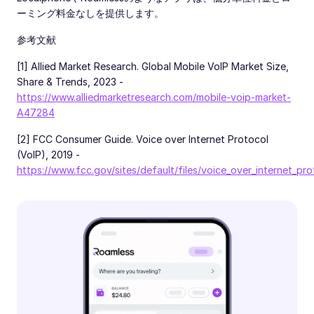
ーミング料金なしを提供します。
参考文献
[1] Allied Market Research. Global Mobile VoIP Market Size,
Share & Trends, 2023 -
https://www.alliedmarketresearch.com/mobile-voip-market-
A47284
[2] FCC Consumer Guide. Voice over Internet Protocol
(VoIP), 2019 -
https://www.fcc.gov/sites/default/files/voice_over_internet_pr