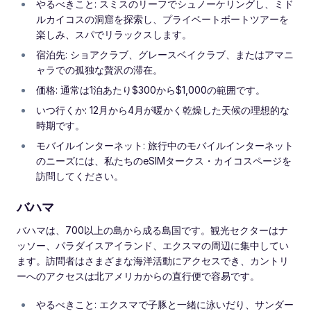
やるべきこと: スミスのリーフでシュノーケリングし、ミド
ルカイコスの洞窟を探索し、プライベートボートツアーを
楽しみ、スパでリラックスします。
宿泊先: ショアクラブ、グレースベイクラブ、またはアマニ
ャラでの孤独な贅沢の滞在。
価格: 通常は1泊あたり$300から$1,000の範囲です。
いつ行くか: 12月から4月が暖かく乾燥した天候の理想的な
時期です。
モバイルインターネット: 旅行中のモバイルインターネット
のニーズには、私たちのeSIMタークス・カイコスページを
訪問してください。
バハマ
バハマは、700以上の島から成る島国です。観光セクターはナ
ッソー、パラダイスアイランド、エクスマの周辺に集中してい
ます。訪問者はさまざまな海洋活動にアクセスでき、カントリ
ーへのアクセスは北アメリカからの直行便で容易です。
やるべきこと: エクスマで子豚と一緒に泳いだり、サンダー