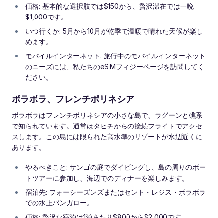
価格: 基本的な選択肢では$150から、贅沢滞在では一晩
$1,000です。
いつ行くか: 5月から10月が乾季で温暖で晴れた天候が楽し
めます。
モバイルインターネット: 旅行中のモバイルインターネット
のニーズには、私たちのeSIMフィジーページを訪問してく
ださい。
ボラボラ、フレンチポリネシア
ボラボラはフレンチポリネシアの小さな島で、ラグーンと礁系
で知られています。通常はタヒチからの接続フライトでアクセ
スします。この島には限られた高水準のリゾートが水辺近くに
あります。
やるべきこと: サンゴの庭でダイビングし、島の周りのボー
トツアーに参加し、海辺でのディナーを楽しみます。
宿泊先: フォーシーズンズまたはセント・レジス・ボラボラ
での水上バンガロー。
価格: 贅沢な宿泊は1泊あたり$800から$2,000です。