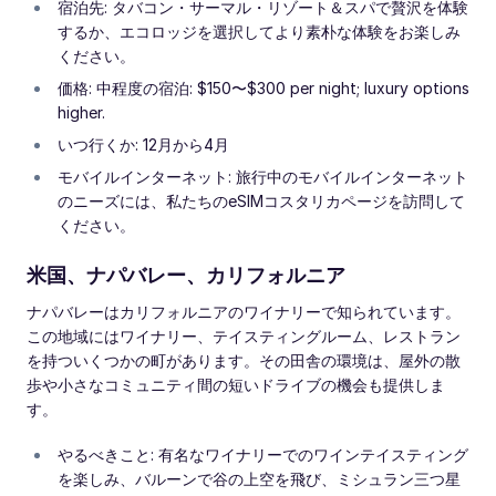
宿泊先: タバコン・サーマル・リゾート＆スパで贅沢を体験
するか、エコロッジを選択してより素朴な体験をお楽しみ
ください。
価格: 中程度の宿泊: $150〜$300 per night; luxury options
higher.
いつ行くか: 12月から4月
モバイルインターネット: 旅行中のモバイルインターネット
のニーズには、私たちのeSIMコスタリカページを訪問して
ください。
米国、ナパバレー、カリフォルニア
ナパバレーはカリフォルニアのワイナリーで知られています。
この地域にはワイナリー、テイスティングルーム、レストラン
を持ついくつかの町があります。その田舎の環境は、屋外の散
歩や小さなコミュニティ間の短いドライブの機会も提供しま
す。
やるべきこと: 有名なワイナリーでのワインテイスティング
を楽しみ、バルーンで谷の上空を飛び、ミシュラン三つ星