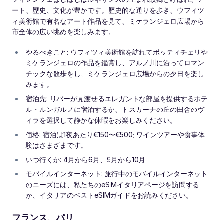
ート、歴史、文化が豊かです。歴史的な通りを歩き、ウフィツ
ィ美術館で有名なアート作品を見て、ミケランジェロ広場から
市全体の広い眺めを楽しみます。
やるべきこと: ウフィツィ美術館を訪れてボッティチェリや
ミケランジェロの作品を鑑賞し、アルノ川に沿ってロマン
チックな散歩をし、ミケランジェロ広場からの夕日を楽し
みます。
宿泊先: リバーが見渡せるエレガントな部屋を提供するホテ
ル・ルンガルノに宿泊するか、トスカーナの丘の田舎のヴ
ィラを選択して静かな休暇をお楽しみください。
価格: 宿泊は1夜あたり€150〜€500; ワインツアーや食事体
験はさまざまです。
いつ行くか: 4月から6月、9月から10月
モバイルインターネット: 旅行中のモバイルインターネット
のニーズには、私たちのeSIMイタリアページを訪問する
か、イタリアのベストeSIMガイドをお読みください。
フランス、パリ