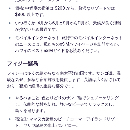
価格: 中程度の宿泊は $200 から、贅沢なリゾートでは
$800 以上です。
いつ行くか: 4月から6月と9月から11月が、天候が良く混雑
が少ないため最適です。
モバイルインターネット: 旅行中のモバイルインターネット
のニーズには、私たちのeSIMハワイページを訪問するか、
ハワイのベストeSIMガイドをお読みください。
フィジー諸島
フィジーは多くの島からなる南太平洋の国です。サンゴ礁、温
暖な気候、多様な宿泊施設を提供します。英語は広く話されて
おり、観光は経済の重要な部分です。
やるべきこと: 色とりどりのサンゴ礁でシュノーケリング
し、伝統的な村を訪れ、静かなビーチでリラックスし、
島々を巡ります。
宿泊先: ママヌカ諸島のビーチコーマーアイランドリゾー
ト、ヤサワ諸島の水上バンガロー。