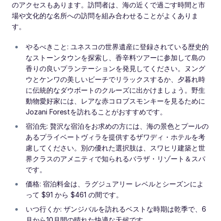
のアクセスもあります。訪問者は、海の近くで過ごす時間と市
場や文化的な名所への訪問を組み合わせることがよくありま
す。
やるべきこと: ユネスコの世界遺産に登録されている歴史的
なストーンタウンを探索し、香辛料ツアーに参加して島の
香りの良いプランテーションを発見してください。ヌング
ウとケンワの美しいビーチでリラックスするか、夕暮れ時
に伝統的なダウボートのクルーズに出かけましょう。野生
動物愛好家には、レアな赤コロブスモンキーを見るために
Jozani Forestを訪れることがおすすめです。
宿泊先: 贅沢な宿泊をお求めの方には、海の景色とプールの
あるプライベートヴィラを提供するザワディ・ホテルを考
慮してください。別の優れた選択肢は、スワヒリ建築と世
界クラスのアメニティで知られるバラザ・リゾート＆スパ
です。
価格: 宿泊料金は、ラグジュアリー レベルとシーズンによ
って $91 から $461 の間です。
いつ行くか: ザンジバルを訪れるベストな時期は乾季で、6
月から10月間の晴れた快適な天候です。