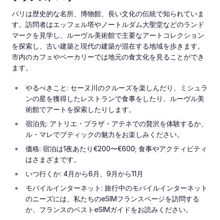
パリは歴史的な名所、博物館、長い文化の伝統で知られていま
す。訪問者はエッフェル塔やノートルダム大聖堂などのランド
マークを見学し、ルーヴル美術館で主要なアートコレクション
を探索し、古い建築と現代の建築が混在する地域を歩きます。
市内のカフェやベーカリーでは地元の食文化を見ることができ
ます。
やるべきこと: セーヌ川のクルーズを楽しんだり、ミシュラ
ンの星を獲得したレストランで食事をしたり、ルーヴル美
術館でアートを探索したりします。
宿泊先: アトリエ・プラザ・アテネでの贅沢を体験するか、
ル・マレでブティックの魅力をお楽しみください。
価格: 宿泊は1夜あたり€200〜€600; 食事やアクティビティ
はさまざまです。
いつ行くか: 4月から6月、9月から11月
モバイルインターネット: 旅行中のモバイルインターネット
のニーズには、私たちのeSIMフランスページを訪問する
か、フランスのベストeSIMガイドをお読みください。