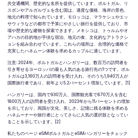
共交通機関、歴史的な名所を提供しています。ポルトガル、リ
スボンやアルガルヴェを含む国は、適度な価格、海岸の景色、
地元の料理で知られています。モロッコは、マラケシュやエッ
サウィラなどの都市で予算にやさしい旅行を提供しており、市
場や歴史的な建物を探索できます。メキシコは、トゥルムやオ
アハカの目的地が手頃な宿泊、地元の食、文化的なアトラクシ
ョンを組み合わせています。これらの場所は、合理的な価格で
充実したハネムーン体験を求めるカップルに適しています。
注意: 2024年、ポルトガルとハンガリーは、数百万の訪問者を
引き寄せるヨーロッパの最も人気のある旅行先の1つです。ポル
トガルは3,160万人の訪問者を受け入れ、そのうち1,940万人が
国際旅行者であり、前年より5.2パーセント増加しています。[1]
ハンガリーは、国内で930万人、国際観光客で870万人を含む
1800万人の訪問者を受け入れ、2023年から11パーセントの増加
を示しており、両国が文化、美しさ、記憶に残る体験を求める
ハネムーナーや旅行者にとってさらに人気の選択肢となってい
ることを示しています。[2]
私たちのページ eSIMポルトガルとeSIMハンガリーをチェック