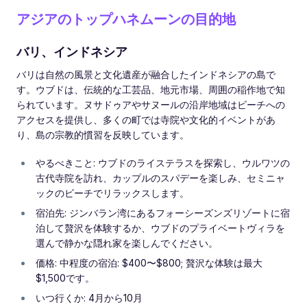
アジアのトップハネムーンの目的地
バリ、インドネシア
バリは自然の風景と文化遺産が融合したインドネシアの島で
す。ウブドは、伝統的な工芸品、地元市場、周囲の稲作地で知
られています。ヌサドゥアやサヌールの沿岸地域はビーチへの
アクセスを提供し、多くの町では寺院や文化的イベントがあ
り、島の宗教的慣習を反映しています。
やるべきこと: ウブドのライステラスを探索し、ウルワツの
古代寺院を訪れ、カップルのスパデーを楽しみ、セミニャ
ックのビーチでリラックスします。
宿泊先: ジンバラン湾にあるフォーシーズンズリゾートに宿
泊して贅沢を体験するか、ウブドのプライベートヴィラを
選んで静かな隠れ家を楽しんでください。
価格: 中程度の宿泊: $400〜$800; 贅沢な体験は最大
$1,500です。
いつ行くか: 4月から10月