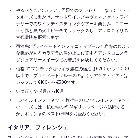
やるべきこと: カラデラ周辺でのプライベートなサンセット
クルーズに出かけ、サントワインズやヴェネツァノスワイ
ナリーでのワインテイスティングツアーを楽しみ、ユニー
クな赤と黒の火山ビーチでリラックスし、アクロティリの
古代遺跡を探索します。
宿泊先: プライベートインフィニティプールと息をのむよう
な眺めがあるカラデラの崖の上に位置するアンドロニスラ
グジュアリースイーツでの贅沢を体験してください。
価格: ロマンチックなヴィラ滞在の宿泊は€200から€1,000
以上で、プライベートクルーズのようなアクティビティは
カップルで€100から€500です。
いつ行くか: 4月から10月
モバイルインターネット: 旅行中のモバイルインターネット
のニーズには、私たちのeSIMギリシャページを訪問する
か、ギリシャのベストeSIMをお読みください。
イタリア、フィレンツェ
フィレンツェはしばしばルネサンスの生まれ故郷と呼ばれ、ア