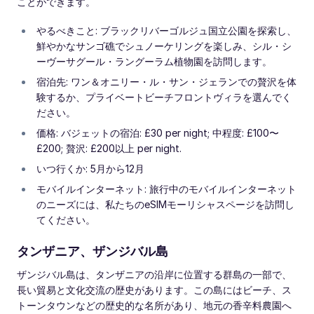
ことができます。
やるべきこと: ブラックリバーゴルジュ国立公園を探索し、
鮮やかなサンゴ礁でシュノーケリングを楽しみ、シル・シ
ーヴーサグール・ラングーラム植物園を訪問します。
宿泊先: ワン＆オニリー・ル・サン・ジェランでの贅沢を体
験するか、プライベートビーチフロントヴィラを選んでく
ださい。
価格: バジェットの宿泊: £30 per night; 中程度: £100〜
£200; 贅沢: £200以上 per night.
いつ行くか: 5月から12月
モバイルインターネット: 旅行中のモバイルインターネット
のニーズには、私たちのeSIMモーリシャスページを訪問し
てください。
タンザニア、ザンジバル島
ザンジバル島は、タンザニアの沿岸に位置する群島の一部で、
長い貿易と文化交流の歴史があります。この島にはビーチ、ス
トーンタウンなどの歴史的な名所があり、地元の香辛料農園へ