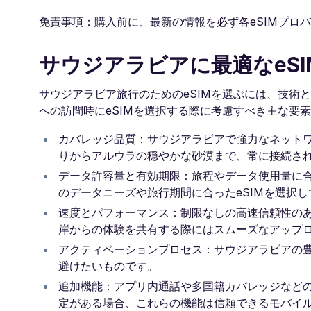
免責事項：購入前に、最新の情報を必ず各eSIMプロ
サウジアラビアに最適なeS
サウジアラビア旅行のためのeSIMを選ぶには、技術
への訪問時にeSIMを選択する際に考慮すべき主な要
カバレッジ品質：サウジアラビアで強力なネット
りからアルウラの穏やかな砂漠まで、常に接続さ
データ許容量と有効期限：旅程やデータ使用量に
のデータニーズや旅行期間に合ったeSIMを選択
速度とパフォーマンス：制限なしの高速信頼性の
岸からの体験を共有する際にはスムーズなアップ
アクティベーションプロセス：サウジアラビアの
避けたいものです。
追加機能：アプリ内通話や多国籍カバレッジなど
定がある場合、これらの機能は信頼できるモバイ