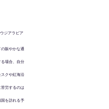
サウジアラビア
ドの賑やかな通
する場合、自分
モスクや紅海沿
に苦労するのは
隣国を訪れる予