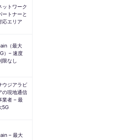
ネットワーク
パートナーと
対応エリア
Zain（最大
5G）– 速度
制限なし
サウジアラビ
アの現地通信
事業者 – 最
大5G
Zain – 最大