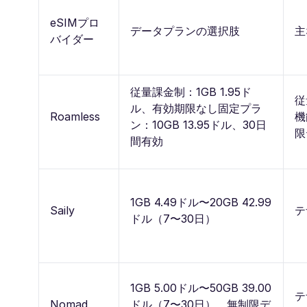
eSIMプロ
データプランの選択肢
主
バイダー
従量課金制：1GB 1.95ド
従
ル、有効期限なし固定プラ
Roamless
機
ン：10GB 13.95ドル、30日
限
間有効
1GB 4.49ドル〜20GB 42.99
Saily
テ
ドル（7〜30日）
1GB 5.00ドル〜50GB 39.00
テ
Nomad
ドル（7〜30日）、無制限デ