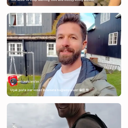
orcundalarslan
Uçak piste iner inmez internete bağlanıyorum! 🤩🛜 🛜