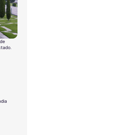
 de
ctado.
ndia