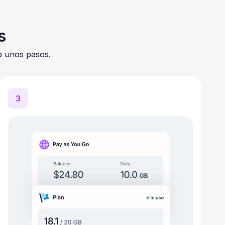
s
o unos pasos.
3