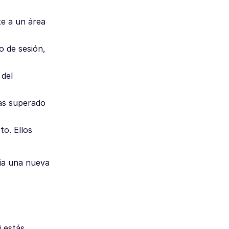
te a un área
o de sesión,
 del
has superado
to. Ellos
cia una nueva
i estás