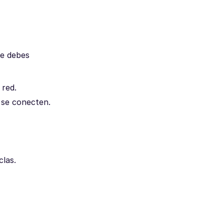
ue debes
 red.
 se conecten.
clas.