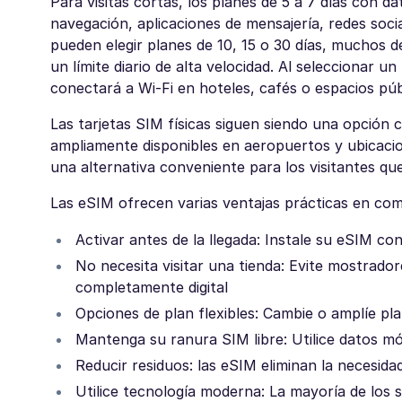
Para visitas cortas, los planes de 5 a 7 días con da
navegación, aplicaciones de mensajería, redes soc
pueden elegir planes de 10, 15 o 30 días, muchos d
un límite diario de alta velocidad. Al seleccionar u
conectará a Wi-Fi en hoteles, cafés o espacios púb
Las tarjetas SIM físicas siguen siendo una opción 
ampliamente disponibles en aeropuertos y ubicacio
una alternativa conveniente para los visitantes que 
Las eSIM ofrecen varias ventajas prácticas en comp
Activar antes de la llegada: Instale su eSIM c
No necesita visitar una tienda: Evite mostrado
completamente digital
Opciones de plan flexibles: Cambie o amplíe pl
Mantenga su ranura SIM libre: Utilice datos mó
Reducir residuos: las eSIM eliminan la necesida
Utilice tecnología moderna: La mayoría de lo