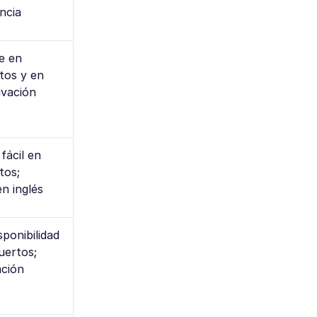
ncia
e en
tos y en
tivación
fácil en
tos;
n inglés
sponibilidad
uertos;
ación