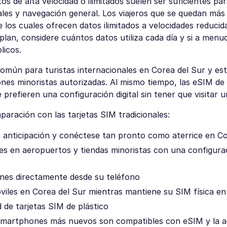
tos de alta velocidad o ilimitados suelen ser suficientes pa
iales y navegación general. Los viajeros que se quedan más
e los cuales ofrecen datos ilimitados a velocidades reduci
n plan, considere cuántos datos utiliza cada día y si a menu
licos.
común para turistas internacionales en Corea del Sur y es
nes minoristas autorizadas. Al mismo tiempo, las eSIM de 
prefieren una configuración digital sin tener que visitar u
aración con las tarjetas SIM tradicionales:
on anticipación y conéctese tan pronto como aterrice en C
res en aeropuertos y tiendas minoristas con una configura
anes directamente desde su teléfono
viles en Corea del Sur mientras mantiene su SIM física en
d de tarjetas SIM de plástico
s smartphones más nuevos son compatibles con eSIM y la 