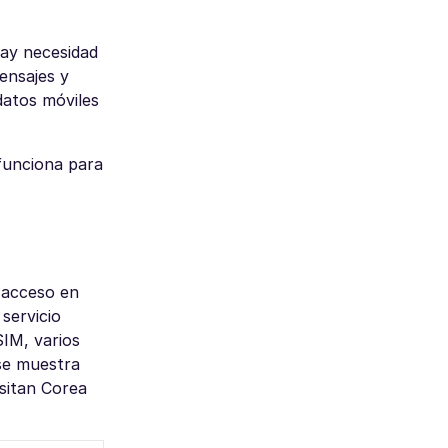
hay necesidad
ensajes y
datos móviles
funciona para
l acceso en
servicio
SIM, varios
 se muestra
sitan Corea