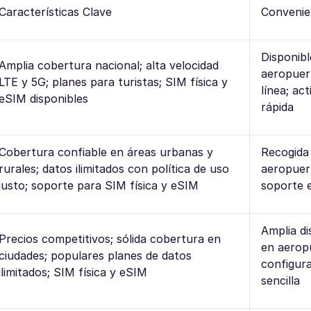
Características Clave
Convenie
Disponibl
Amplia cobertura nacional; alta velocidad
aeropuer
LTE y 5G; planes para turistas; SIM física y
línea; ac
eSIM disponibles
rápida
Cobertura confiable en áreas urbanas y
Recogida 
rurales; datos ilimitados con política de uso
aeropuer
justo; soporte para SIM física y eSIM
soporte e
Amplia di
Precios competitivos; sólida cobertura en
en aerop
ciudades; populares planes de datos
configur
ilimitados; SIM física y eSIM
sencilla