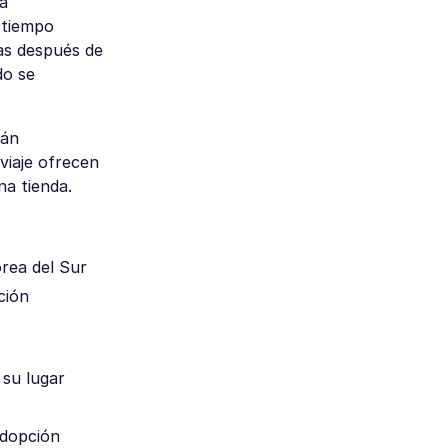
ra
 tiempo
das después de
do se
tán
viaje ofrecen
na tienda.
orea del Sur
ción
 su lugar
adopción