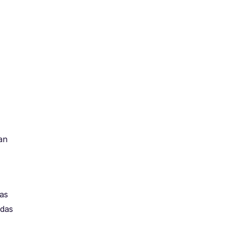
an
das
adas