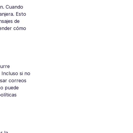
gen. Cuando
anjera. Esto
nsajes de
tender cómo
curre
Incluso si no
isar correos
xto puede
olíticas
r la