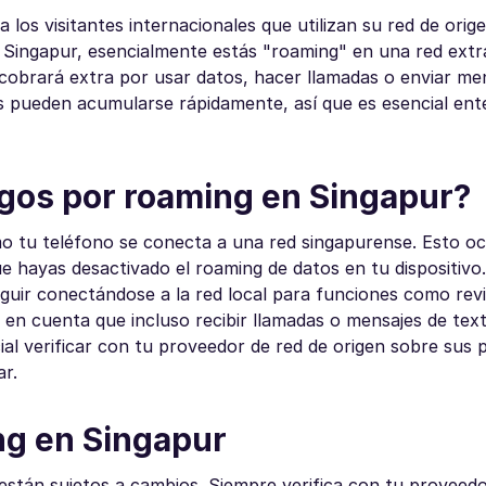
 los visitantes internacionales que utilizan su red de ori
n Singapur, esencialmente estás "roaming" en una red extr
 cobrará extra por usar datos, hacer llamadas o enviar me
os pueden acumularse rápidamente, así que es esencial en
rgos por roaming en Singapur?
o tu teléfono se conecta a una red singapurense. Esto o
 hayas desactivado el roaming de datos en tu dispositivo. 
eguir conectándose a la red local para funciones como rev
n en cuenta que incluso recibir llamadas o mensajes de te
al verificar con tu proveedor de red de origen sobre sus p
ar.
ng en Singapur
están sujetos a cambios. Siempre verifica con tu proveedo