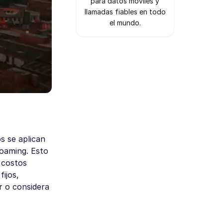
para datos móviles y
llamadas fiables en todo
el mundo.
s se aplican
roaming. Esto
 costos
ijos,
r o considera