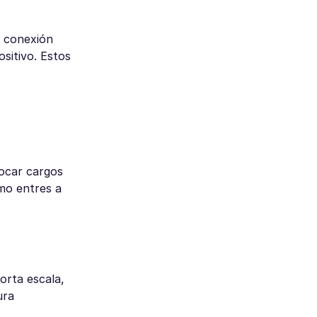
a conexión
sitivo. Estos
vocar cargos
mo entres a
orta escala,
ura