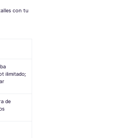
alles con tu
eba
t ilimitado;
ar
ra de
os