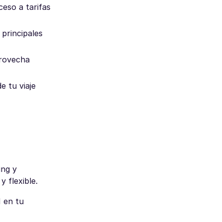
eso a tarifas
principales
provecha
 tu viaje
ing y
 flexible.
M en tu