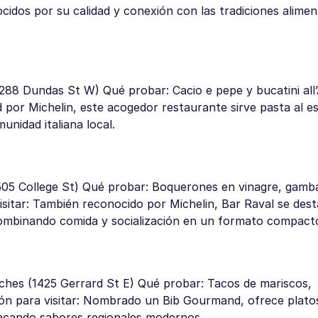
idos por su calidad y conexión con las tradiciones aliment
 (1288 Dundas St W) Qué probar: Cacio e pepe y bucatini all
 por Michelin, este acogedor restaurante sirve pasta al e
munidad italiana local.
 (505 College St) Qué probar: Boquerones en vinagre, gamba
sitar: También reconocido por Michelin, Bar Raval se des
combinando comida y socialización en un formato compact
ches (1425 Gerrard St E) Qué probar: Tacos de mariscos,
ón para visitar: Nombrado un Bib Gourmand, ofrece plat
tacando sabores regionales modernos.