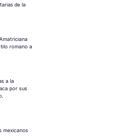
arias de la
’Amatriciana
stilo romano a
s a la
taca por sus
o.
os mexicanos