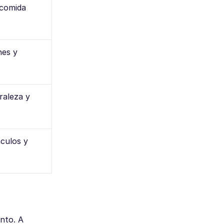
 comida
nes y
raleza y
culos y
nto. A