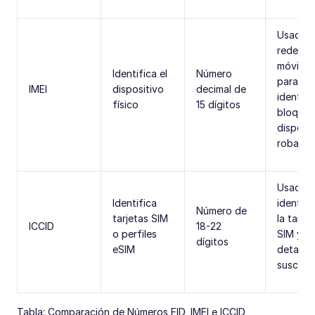
Usado 
redes
móviles
Identifica el
Número
para
IMEI
dispositivo
decimal de
identifi
físico
15 dígitos
bloquea
disposit
robado
Usado p
Identifica
identifi
Número de
tarjetas SIM
la tarjet
ICCID
18-22
o perfiles
SIM y s
dígitos
eSIM
detalles
suscrip
Tabla: Comparación de Números EID, IMEI e ICCID