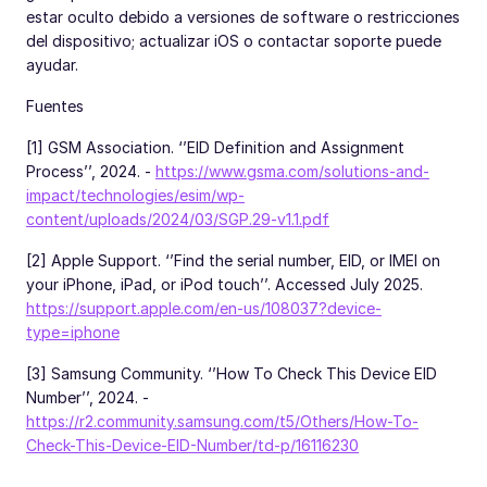
estar oculto debido a versiones de software o restricciones
del dispositivo; actualizar iOS o contactar soporte puede
ayudar.
Fuentes
[1] GSM Association. ‘’EID Definition and Assignment
Process’’, 2024. -
https://www.gsma.com/solutions-and-
impact/technologies/esim/wp-
content/uploads/2024/03/SGP.29-v1.1.pdf
[2] Apple Support. ‘’Find the serial number, EID, or IMEI on
your iPhone, iPad, or iPod touch’’. Accessed July 2025.
https://support.apple.com/en-us/108037?device-
type=iphone
[3] Samsung Community. ‘’How To Check This Device EID
Number’’, 2024. -
https://r2.community.samsung.com/t5/Others/How-To-
Check-This-Device-EID-Number/td-p/16116230