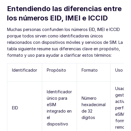
Entendiendo las diferencias entre
los números EID, IMEI e ICCID
Muchas personas confunden los números EID, IMEI e ICCID
porque todos sirven como identificadores únicos
relacionados con dispositivos móviles y servicios de SIM. La
tabla siguiente resume sus diferencias clave en propósito,
formato y uso para ayudar a clarificar estos términos:
Identificador
Propósito
Formato
Uso
Usado p
Identificador
gestion
único para
Número
activar
eSIM
hexadecimal
EID
perfiles
integrado en
de 32
eSIM de
el
dígitos
forma
dispositivo
remota