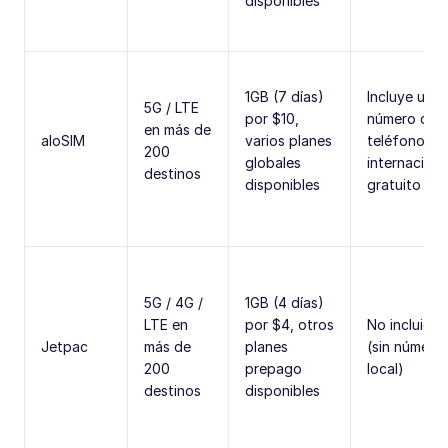
disponibles
1GB (7 días)
Incluye un
5G / LTE
por $10,
número de
en más de
aloSIM
varios planes
teléfono
200
globales
internaciona
destinos
disponibles
gratuito
5G / 4G /
1GB (4 días)
LTE en
por $4, otros
No incluidas
Jetpac
más de
planes
(sin número
200
prepago
local)
destinos
disponibles