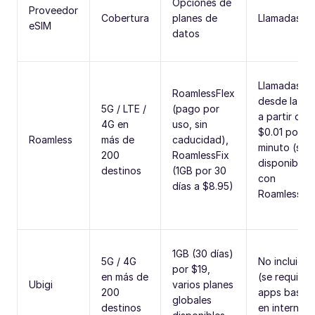
Opciones de
Proveedor
Cobertura
planes de
Llamadas/S
eSIM
datos
Llamadas
RoamlessFlex
desde la ap
5G / LTE /
(pago por
a partir de
4G en
uso, sin
$0.01 por
Roamless
más de
caducidad),
minuto (sol
200
RoamlessFix
disponible
destinos
(1GB por 30
con
días a $8.95)
RoamlessFle
1GB (30 días)
5G / 4G
No incluidas
por $19,
en más de
(se requiere
Ubigi
varios planes
200
apps basad
globales
destinos
en internet)