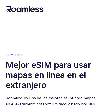
open
ESIM TIPS
Mejor eSIM para usar
mapas en línea en el
extranjero
Roamless es una de las mejores eSIM para mapas
en el extranjero: hotspot ilimitado y pago por uso