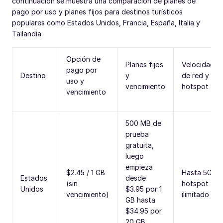
continuación se muestra una comparación de planes de
pago por uso y planes fijos para destinos turísticos
populares como Estados Unidos, Francia, España, Italia y
Tailandia:
Opción de
Planes fijos
Velocidad
pago por
Destino
y
de red y
uso y
vencimiento
hotspot
vencimiento
500 MB de
prueba
gratuita,
luego
empieza
$2.45 / 1 GB
Hasta 5G,
Estados
desde
(sin
hotspot
Unidos
$3.95 por 1
vencimiento)
ilimitado
GB hasta
$34.95 por
20 GB