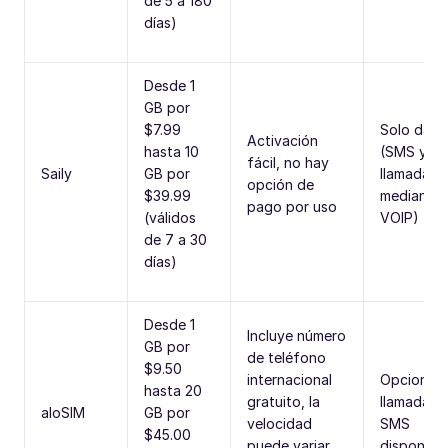
de 5 a 180
días)
Desde 1
GB por
$7.99
Solo dato
Activación
hasta 10
(SMS y
fácil, no hay
Saily
GB por
llamadas 
opción de
$39.99
mediante 
pago por uso
(válidos
VOIP)
de 7 a 30
días)
Desde 1
Incluye número
GB por
de teléfono
$9.50
internacional
Opciones
hasta 20
gratuito, la
llamadas 
aloSIM
GB por
velocidad
SMS
$45.00
puede variar
disponibl