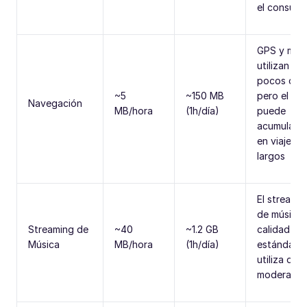
el consum
GPS y map
utilizan
pocos dat
~5
~150 MB
pero el us
Navegación
MB/hora
(1h/día)
puede
acumulars
en viajes
largos
El streami
de música 
Streaming de
~40
~1.2 GB
calidad
Música
MB/hora
(1h/día)
estándar
utiliza dat
moderado