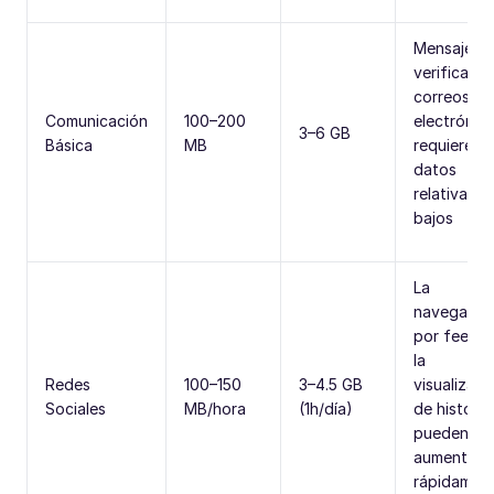
Mensajería
verificar
correos
Comunicación
100–200
electrónic
3–6 GB
Básica
MB
requieren
datos
relativame
bajos
La
navegació
por feeds 
la
Redes
100–150
3–4.5 GB
visualizaci
Sociales
MB/hora
(1h/día)
de historia
pueden
aumentar
rápidamen