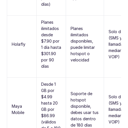
días)
Planes
ilimitados
Planes
Solo dato
desde
ilimitados
(SMS y
$7.90 por
disponibles,
Holafly
llamadas 
1 día hasta
puede limitar
mediante 
$301.90
hotspot o
VOIP)
por 90
velocidad
días
Desde 1
GB por
Soporte de
$4.99
Solo dato
hotspot
hasta 20
(SMS y
Maya
disponible,
GB por
llamadas 
Mobile
debes usar tus
$86.99
mediante 
datos dentro
(válidos
VOIP)
de 180 días