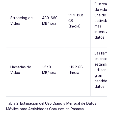
El streami
de video e
14.4–19.8
una de las
Streaming de
480–660
GB
actividade
Video
MB/hora
(1h/día)
más
intensivas 
datos
Las llamad
en calidad
estándar
Llamadas de
~540
~16.2 GB
utilizan un
Video
MB/hora
(1h/día)
gran
cantidad d
datos
Tabla 2: Estimación del Uso Diario y Mensual de Datos
Móviles para Actividades Comunes en Panamá