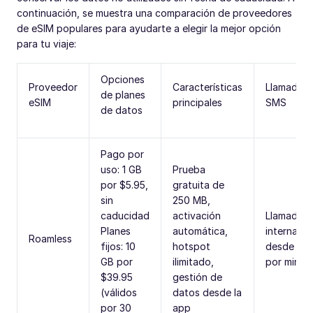
continuación, se muestra una comparación de proveedores
de eSIM populares para ayudarte a elegir la mejor opción
para tu viaje:
Opciones
Proveedor
Características
Llamadas 
de planes
eSIM
principales
SMS
de datos
Pago por
uso: 1 GB
Prueba
por $5.95,
gratuita de
sin
250 MB,
caducidad
activación
Llamadas
Planes
automática,
internacio
Roamless
fijos: 10
hotspot
desde $0.
GB por
ilimitado,
por minut
$39.95
gestión de
(válidos
datos desde la
por 30
app