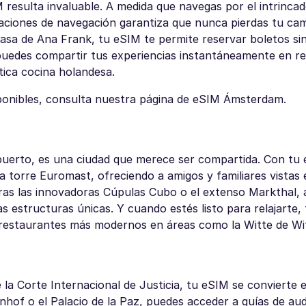
M resulta invaluable. A medida que navegas por el intrinca
caciones de navegación garantiza que nunca pierdas tu ca
asa de Ana Frank, tu eSIM te permite reservar boletos sin 
, puedes compartir tus experiencias instantáneamente en re
tica cocina holandesa.
sponibles, consulta nuestra página de eSIM Ámsterdam.
 puerto, es una ciudad que merece ser compartida. Con tu
a torre Euromast, ofreciendo a amigos y familiares vistas
oras las innovadoras Cúpulas Cubo o el extenso Markthal, 
 estructuras únicas. Y cuando estés listo para relajarte,
y restaurantes más modernos en áreas como la Witte de Wi
la Corte Internacional de Justicia, tu eSIM se convierte 
nnenhof o el Palacio de la Paz, puedes acceder a guías de au