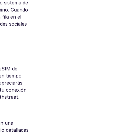
do sistema de
mino. Cuando
fila en el
des sociales
 eSIM de
 en tiempo
apreciarás
 tu conexión
thstraat.
en una
dio detalladas