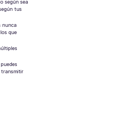
do según sea
 según tus
s nunca
llos que
últiples
e puedes
 transmitir