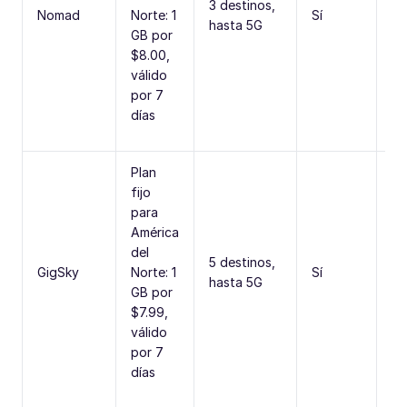
3 destinos,
di
Nomad
Norte: 1
Sí
hasta 5G
ac
GB por
in
$8.00,
válido
por 7
días
Plan
fijo
para
Va
América
pe
del
5 destinos,
va
GigSky
Norte: 1
Sí
hasta 5G
op
GB por
pr
$7.99,
gr
válido
por 7
días