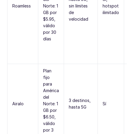
Roamless
Norte: 1
sin límites
hotspot
da
GB por
de
ilimitado
tr
$5.95,
velocidad
ap
válido
de
por 30
ma
días
re
ac
in
Plan
fijo
para
América
del
Op
3 destinos,
Airalo
Norte: 1
Sí
re
hasta 5G
GB por
co
$6.50,
válido
por 3