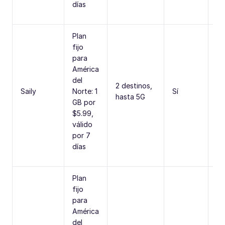
días
Plan
fijo
para
América
Fu
del
se
2 destinos,
Saily
Norte: 1
Sí
in
hasta 5G
GB por
fá
$5.99,
ac
válido
por 7
días
Plan
fijo
para
América
Re
del