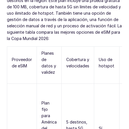
destinos en la región. Este plan incluye una prueba gratuita
de 100 MB, cobertura de hasta 5G sin límites de velocidad y
uso ilimitado de hotspot. También tiene una opción de
gestión de datos a través de la aplicación, una función de
selección manual de red y un proceso de activación fácil. La
siguiente tabla compara las mejores opciones de eSIM para
la Copa Mundial 2026:
Planes
Proveedor
de
Cobertura y
Uso de
Be
de eSIM
datos y
velocidades
hotspot
ad
validez
Op
pr
Plan
gr
fijo
10
para
lí
América
5 destinos,
ve
del
hasta 5G,
Sí,
ge