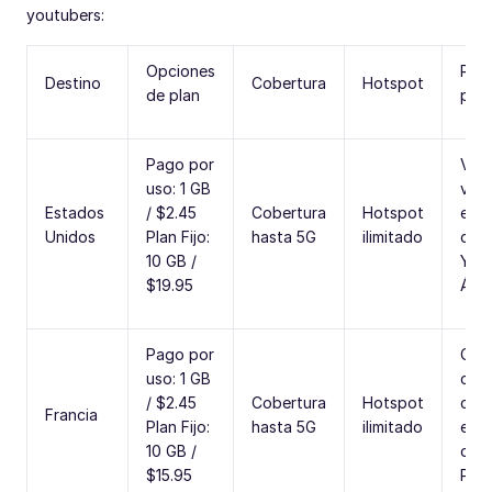
youtubers:
Opciones
Rec
Destino
Cobertura
Hotspot
de plan
par
Pago por
Vlo
uso: 1 GB
viaj
Estados
/ $2.45
Cobertura
Hotspot
en 
Unidos
Plan Fijo:
hasta 5G
ilimitado
com
10 GB /
York
$19.95
Áng
Pago por
Cre
uso: 1 GB
con
/ $2.45
Cobertura
Hotspot
cap
Francia
Plan Fijo:
hasta 5G
ilimitado
esti
10 GB /
o m
$15.95
Parí