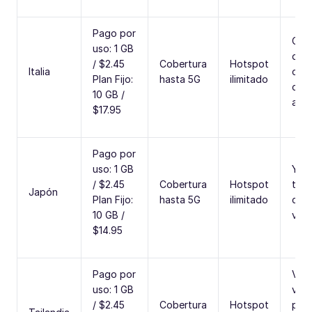
Pago por
Cre
uso: 1 GB
doc
/ $2.45
Cobertura
Hotspot
Italia
com
Plan Fijo:
hasta 5G
ilimitado
cult
10 GB /
arqu
$17.95
Pago por
uso: 1 GB
You
/ $2.45
Cobertura
Hotspot
tecn
Japón
Plan Fijo:
hasta 5G
ilimitado
cine
10 GB /
viaj
$14.95
Pago por
Vlo
uso: 1 GB
viaj
/ $2.45
Cobertura
Hotspot
pro