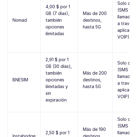
Solo dat
4,00 $ por 1
(SMS y
GB (7 días),
Más de 200
llamadas 
Nomad
también
destinos,
a través 
opciones
hasta 5G
aplicacio
ilimitadas
VOIP)
2,91 $ por 1
Solo dat
GB (30 días),
(SMS y
también
Más de 200
llamadas 
BNESIM
opciones
destinos,
a través 
ilimitadas y
hasta 5G
aplicacio
sin
VOIP)
expiración
Solo dat
(SMS y
Más de 190
2,50 $ por 1
llamadas 
Instabridge
destinos,