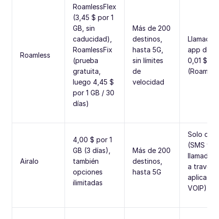
RoamlessFlex
(3,45 $ por 1
GB, sin
Más de 200
caducidad),
destinos,
Llamadas 
RoamlessFix
hasta 5G,
app desd
Roamless
(prueba
sin límites
0,01 $/mi
gratuita,
de
(Roamles
luego 4,45 $
velocidad
por 1 GB / 30
días)
Solo dat
4,00 $ por 1
(SMS y
GB (3 días),
Más de 200
llamadas 
Airalo
también
destinos,
a través 
opciones
hasta 5G
aplicacio
ilimitadas
VOIP)