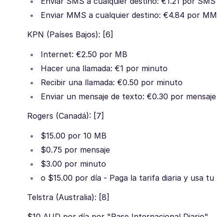
Enviar SMS a cualquier destino: €1.21 por SMS
Enviar MMS a cualquier destino: €4.84 por M
KPN (Países Bajos): [6]
Internet: €2.50 por MB
Hacer una llamada: €1 por minuto
Recibir una llamada: €0.50 por minuto
Enviar un mensaje de texto: €0.30 por mensaje
Rogers (Canadá): [7]
$15.00 por 10 MB
$0.75 por mensaje
$3.00 por minuto
o $15.00 por día - Paga la tarifa diaria y usa t
Telstra (Australia): [8]
$10 AUD por día por "Pase Internacional Diario"