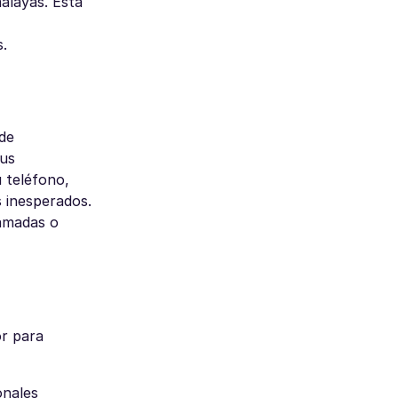
alayas. Esta
.
de
tus
u teléfono,
s inesperados.
lamadas o
or para
onales