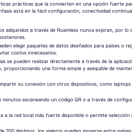
cas prácticas que la convierten en una opción fuerte para
nfasis está en la fácil configuración, conectividad continu
os adquiridos a través de Roamless nunca expiran, por lo 
posteriores.
pueden elegir paquetes de datos diseñados para países o re
vitar costos innecesarios.
das se pueden realizar directamente a través de la aplicac
o, proporcionando una forma simple y asequible de mante
partir su conexión con otros dispositivos, como laptops 
 en minutos escaneando un código QR o a través de configu
a la red local más fuerte disponible o permite selección
de 200 destinos, los viajeros pueden moverse entre países