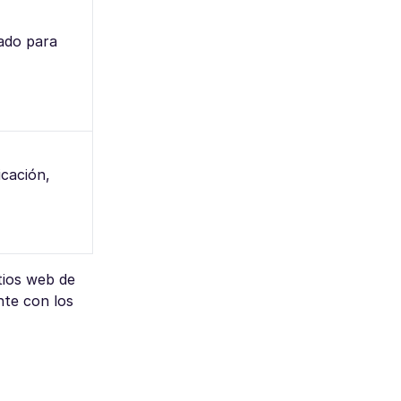
uado para
icación,
tios web de
nte con los