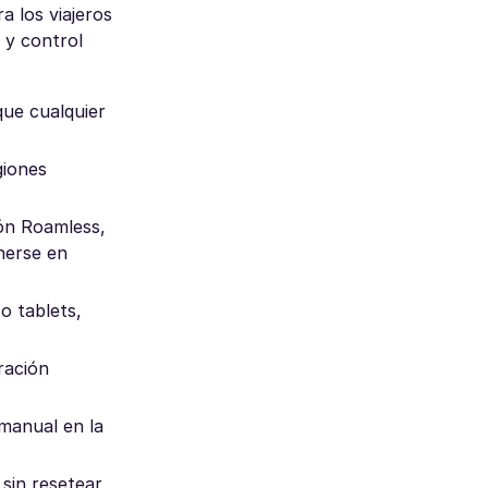
 los viajeros
a y control
que cualquier
giones
ión Roamless,
nerse en
o tablets,
ración
 manual en la
 sin resetear