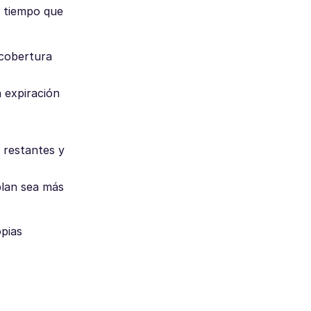
l tiempo que
 cobertura
n expiración
s restantes y
plan sea más
opias