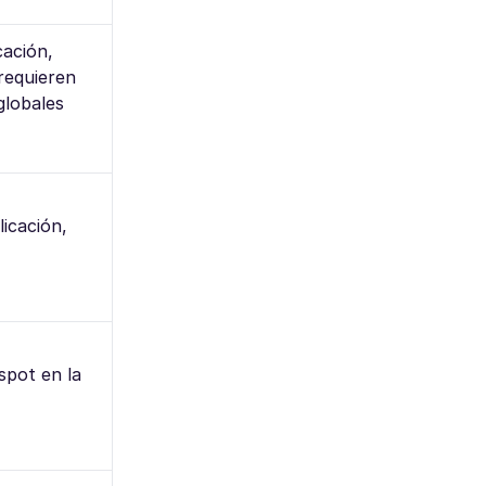
cación,
 requieren
globales
licación,
spot en la