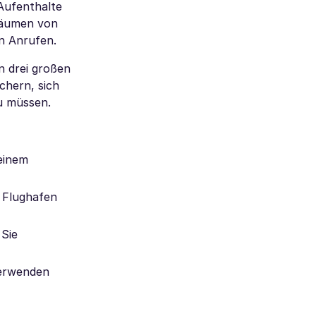
 Aufenthalte
träumen von
n Anrufen.
n drei großen
chern, sich
u müssen.
 einem
 Flughafen
 Sie
verwenden