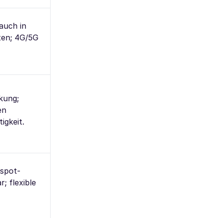
auch in
ten; 4G/5G
kung;
en
igkeit.
tspot-
; flexible