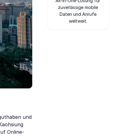
All-in-One-Lösung für
zuverlässige mobile
Daten und Anrufe
weltweit.
sguthaben und
 Kaohsiung
uf Online-