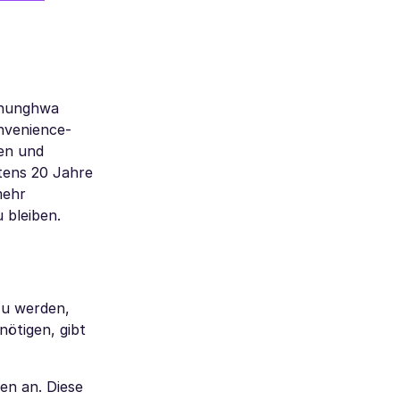
 Chunghwa
nvenience-
ten und
tens 20 Jahre
mehr
 bleiben.
zu werden,
nötigen, gibt
en an. Diese