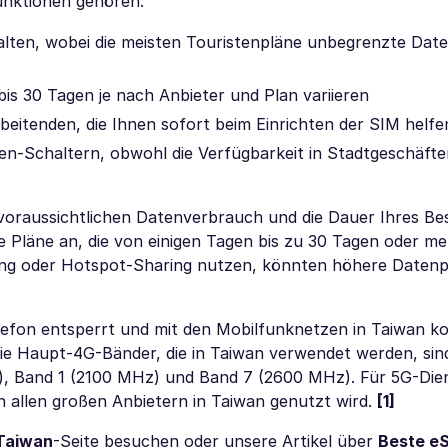
unktionen gehören:
lten, wobei die meisten Touristenpläne unbegrenzte Dat
bis 30 Tagen je nach Anbieter und Plan variieren
beitenden, die Ihnen sofort beim Einrichten der SIM helfe
n-Schaltern, obwohl die Verfügbarkeit in Stadtgeschäften
n voraussichtlichen Datenverbrauch und die Dauer Ihres B
e Pläne an, die von einigen Tagen bis zu 30 Tagen oder me
ming oder Hotspot-Sharing nutzen, könnten höhere Datenp
elefon entsperrt und mit den Mobilfunknetzen in Taiwan ko
ie Haupt-4G-Bänder, die in Taiwan verwendet werden, sin
 Band 1 (2100 MHz) und Band 7 (2600 MHz). Für 5G-Diens
 allen großen Anbietern in Taiwan genutzt wird.
[1]
Taiwan
-Seite besuchen oder unsere Artikel über
Beste eS