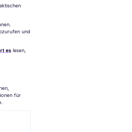
aktischen
nnen.
abzurufen und
rt es
lesen,
nen,
ionen für
e.