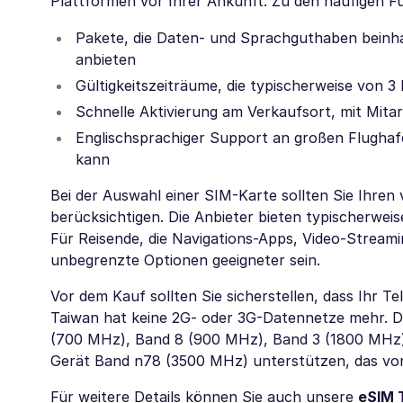
Plattformen vor Ihrer Ankunft. Zu den häufigen F
Pakete, die Daten- und Sprachguthaben beinha
anbieten
Gültigkeitszeiträume, die typischerweise von 3 
Schnelle Aktivierung am Verkaufsort, mit Mitar
Englischsprachiger Support an großen Flughafe
kann
Bei der Auswahl einer SIM-Karte sollten Sie Ihre
berücksichtigen. Die Anbieter bieten typischerweis
Für Reisende, die Navigations-Apps, Video-Strea
unbegrenzte Optionen geeigneter sein.
Vor dem Kauf sollten Sie sicherstellen, dass Ihr T
Taiwan hat keine 2G- oder 3G-Datennetze mehr. D
(700 MHz), Band 8 (900 MHz), Band 3 (1800 MHz),
Gerät Band n78 (3500 MHz) unterstützen, das von
Für weitere Details können Sie auch unsere
eSIM 