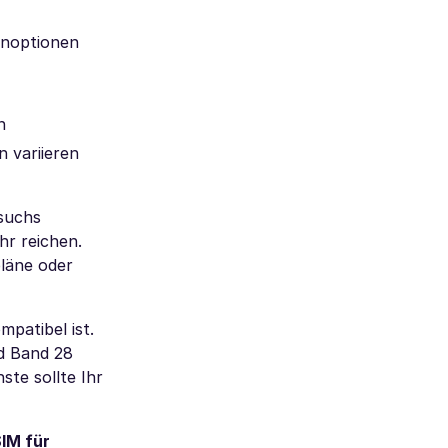
enoptionen
n
 variieren
esuchs
hr reichen.
läne oder
mpatibel ist.
d Band 28
te sollte Ihr
IM für