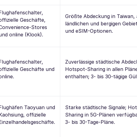
Flughafenschalter,
Größte Abdeckung in Taiwan, 
offizielle Geschäfte,
ländlichen und bergigen Gebie
Convenience-Stores
und eSIM-Optionen.
und online (Klook).
Flughafenschalter,
Zuverlässige städtische Abdec
offizielle Geschäfte und
Hotspot-Sharing in allen Plän
online.
enthalten; 3- bis 30-tägige Gült
Flughäfen Taoyuan und
Starke städtische Signale; Ho
Kaohsiung, offizielle
Sharing in 5G-Plänen verfügbar
Einzelhandelsgeschäfte.
3- bis 30-Tage-Pläne.