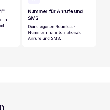
IM™
Nummer für Anrufe und
SMS
d in
mit
Deine eigenen Roamless-
n
Nummern für internationale
Anrufe und SMS.
en