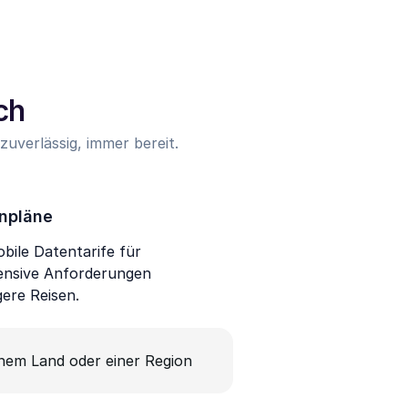
ch
uverlässig, immer bereit.
npläne
bile Datentarife für
ensive Anforderungen
gere Reisen.
inem Land oder einer Region