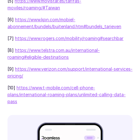
[5]
https://www.movistar.es/tarifas-
moviles/roaming/#Taiwan
[6]
https://www.kpn.com/mobiel-
abonnement/bundels/buitenland.htm#bundels_tarieven
[7]
https://www.rogers.com/mobility/roaming#searchbar
[8]
https://www.telstra.com.au/international-
roaming#eligible-destinations
[9]
https://www.verizon.com/support/international-services-
pricing/
[10]
https://www.t-mobile.com/cell-phone-
plans/international-roaming-plans/unlimited-calling-data-
pass