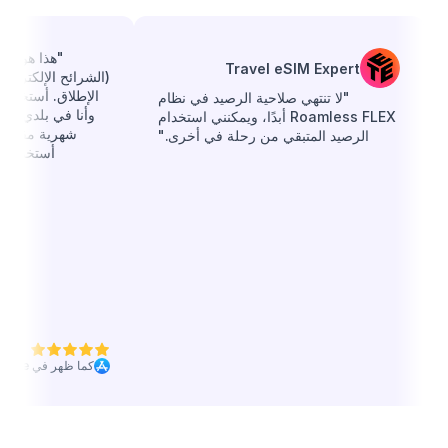
Travel eSIM Expert
(الشرائح الإلكتروني
الإطلاق. أستخدمه 
"لا تنتهي صلاحية الرصيد في نظام
وأنا في بلدي، لأن
Roamless FLEX أبدًا، ويمكنني استخدام
شهرية مقابل ب
الرصيد المتبقي من رحلة في أخرى."
أستخدمها. 
كما ظهر في App Store