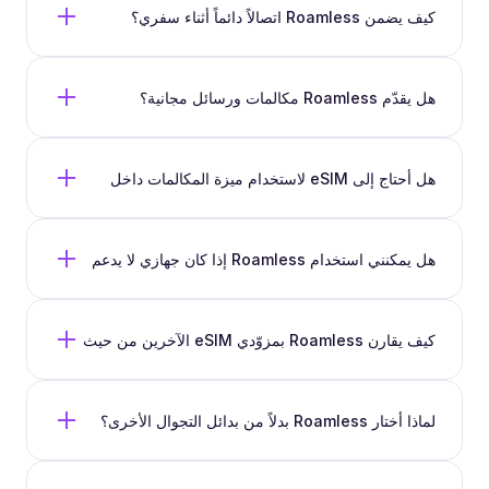
كيف يضمن Roamless اتصالاً دائماً أثناء سفري؟
هل يقدّم Roamless مكالمات ورسائل مجانية؟
هل أحتاج إلى eSIM لاستخدام ميزة المكالمات داخل
تطبيق Roamless؟
هل يمكنني استخدام Roamless إذا كان جهازي لا يدعم
eSIM؟
كيف يقارن Roamless بمزوّدي eSIM الآخرين من حيث
المرونة والتحكم في استهلاك البيانات؟
لماذا أختار Roamless بدلاً من بدائل التجوال الأخرى؟