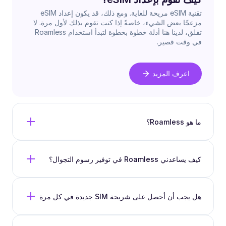
تقنية eSIM مريحة للغاية. ومع ذلك، قد يكون إعداد eSIM
مزعجًا بعض الشيء، خاصةً إذا كنت تقوم بذلك لأول مرة. لا
تقلق، لدينا هنا أدلة خطوة بخطوة لتبدأ استخدام Roamless
في وقت قصير.
اعرف المزيد
ما هو Roamless؟
كيف يساعدني Roamless في توفير رسوم التجوال؟
هل يجب أن أحصل على شريحة SIM جديدة في كل مرة
أسافر فيها مع Roamless؟